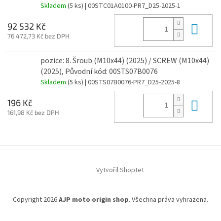
Skladem
(5 ks)
| 00STC01A0100-PR7_D25-2025-1
Do 
92 532 Kč
76 472,73 Kč bez DPH
pozice: 8. Šroub (M10x44) (2025) / SCREW (M10x44)
(2025), Původní kód: 00STS07B0076
Skladem
(5 ks)
| 00STS07B0076-PR7_D25-2025-8
Do 
196 Kč
161,98 Kč bez DPH
Z
á
Vytvořil Shoptet
p
a
t
Copyright 2026
AJP moto origin shop
. Všechna práva vyhrazena.
í