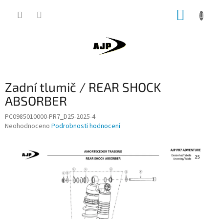
Přejít
NÁKUP
na
obsah
KOŠÍK
Zadní tlumič / REAR SHOCK
ABSORBER
PC0985010000-PR7_D25-2025-4
Průměrné
Neohodnoceno
Podrobnosti hodnocení
hodnocení
produktu
je
0,0
z
5
hvězdiček.