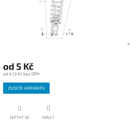
od
5 Kč
od
4,13 Kč
bez DPH
Měrná
ZVOLTE VARIANTU
cena:
ZEPTAT SE
SDÍLET