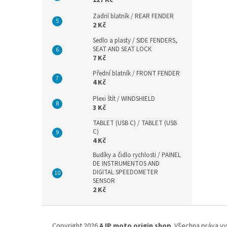
127 Kč
Zadní blatník / REAR FENDER
2 Kč
Sedlo a plasty / SIDE FENDERS,
SEAT AND SEAT LOCK
7 Kč
Přední blatník / FRONT FENDER
4 Kč
Plexi štít / WINDSHIELD
3 Kč
TABLET (USB C) / TABLET (USB
C)
4 Kč
Budíky a čidlo rychlosti / PAINEL
DE INSTRUMENTOS AND
DIGITAL SPEEDOMETER
SENSOR
2 Kč
Z
á
Copyright 2026
AJP moto origin shop
. Všechna práva v