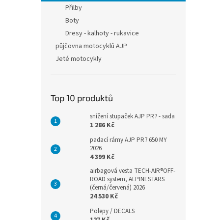
n
Přilby
e
Boty
l
Dresy - kalhoty - rukavice
půjčovna motocyklů AJP
Jeté motocykly
Top 10 produktů
snížení stupaček AJP PR7 - sada
1 286 Kč
padací rámy AJP PR7 650 MY
2026
4 399 Kč
airbagová vesta TECH-AIR®OFF-
ROAD system, ALPINESTARS
(černá/červená) 2026
24 530 Kč
Polepy / DECALS