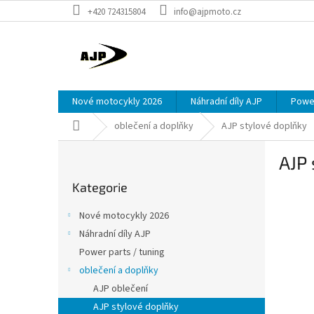
Přejít
+420 724315804
info@ajpmoto.cz
na
obsah
Nové motocykly 2026
Náhradní díly AJP
Power
Domů
oblečení a doplňky
AJP stylové doplňky
P
AJP 
o
Přeskočit
s
Kategorie
kategorie
t
r
Nové motocykly 2026
a
Náhradní díly AJP
n
Power parts / tuning
n
í
oblečení a doplňky
p
AJP oblečení
a
AJP stylové doplňky