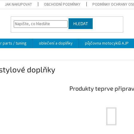
JAK NAKUPOVAT
OBCHODNÍ PODMÍNKY
PODMÍNKY OCHRANY OS
HLEDAT
 parts / tuning
oblečení a doplňky
půjčovna motocyklů AJP
stylové doplňky
Produkty teprve připra