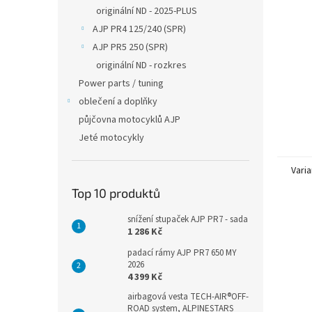
n
originální ND - 2025-PLUS
e
AJP PR4 125/240 (SPR)
l
AJP PR5 250 (SPR)
originální ND - rozkres
Power parts / tuning
oblečení a doplňky
půjčovna motocyklů AJP
Jeté motocykly
Varia
Top 10 produktů
snížení stupaček AJP PR7 - sada
1 286 Kč
padací rámy AJP PR7 650 MY
2026
4 399 Kč
airbagová vesta TECH-AIR®OFF-
ROAD system, ALPINESTARS