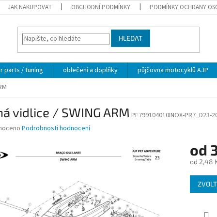
JAK NAKUPOVAT
OBCHODNÍ PODMÍNKY
PODMÍNKY OCHRANY OS
HLEDAT
 parts / tuning
oblečení a doplňky
půjčovna motocyklů AJP
ARM
ná vidlice / SWING ARM
PF799104010INOX-PR7_D23-2
né
noceno
Podrobnosti hodnocení
ní
od
3
u
od
2,48 
Měrná
ZVOLT
cena:
ek.