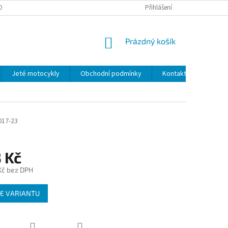
OBNÍCH ÚDAJŮ
Přihlášení
NÁKUPNÍ
Prázdný košík
KOŠÍK
Jeté motocykly
Obchodní podmínky
Kontakty
017-23
 Kč
Kč
bez DPH
E VARIANTU