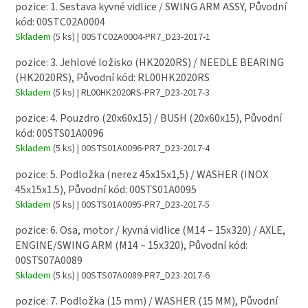
pozice: 1. Sestava kyvné vidlice / SWING ARM ASSY, Původní
kód: 00STC02A0004
Skladem
(5 ks)
| 00STC02A0004-PR7_D23-2017-1
pozice: 3. Jehlové ložisko (HK2020RS) / NEEDLE BEARING
(HK2020RS), Původní kód: RL00HK2020RS
Skladem
(5 ks)
| RL00HK2020RS-PR7_D23-2017-3
pozice: 4. Pouzdro (20x60x15) / BUSH (20x60x15), Původní
kód: 00STS01A0096
Skladem
(5 ks)
| 00STS01A0096-PR7_D23-2017-4
pozice: 5. Podložka (nerez 45x15x1,5) / WASHER (INOX
45x15x1.5), Původní kód: 00STS01A0095
Skladem
(5 ks)
| 00STS01A0095-PR7_D23-2017-5
pozice: 6. Osa, motor / kyvná vidlice (M14 – 15x320) / AXLE,
ENGINE/SWING ARM (M14 – 15x320), Původní kód:
00STS07A0089
Skladem
(5 ks)
| 00STS07A0089-PR7_D23-2017-6
pozice: 7. Podložka (15 mm) / WASHER (15 MM), Původní