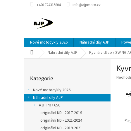
Přejít
+420 724315804
info@ajpmoto.cz
na
obsah
Nové motocykly 2026
Náhradní díly AJP
Power
Domů
Náhradní díly AJP
Kyvná vidlice / SWING 
P
Kyv
o
Přeskočit
s
Průměr
Neohod
Kategorie
kategorie
t
hodnoce
r
produkt
Nové motocykly 2026
a
je
Náhradní díly AJP
0,0
n
z
AJP PR7 650
n
5
í
originální ND - 2017-2019
hvězdič
p
originální ND - 2021-2024
a
originální ND - 2019-2021