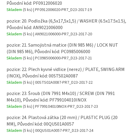
Původní kód: PF0912006020
Skladem
(5 ks)
| PF0912006020-PR7_D23-2017-19
pozice: 20. Podložka (6,5x17,5x1,5) / WASHER (6.5x17.5x1.5),
Původní kód: AN9021006000
Skladem
(5 ks)
| AN9021006000-PR7_D23-2017-20
pozice: 21. Samojistná matice (DIN 985 M6) / LOCK NUT
(DIN 985 M6), Původní kód: PC0985006000
Skladem
(5 ks)
| PC0985006000-PR7_D23-2017-21
pozice: 22. Plech kyvné vidlice (nerez) / PLATE, SWING ARM
(INOX), Původní kód: 00STS02A0087
Skladem
(5 ks)
| 00STS02A0087-PR7_D23-2017-22
pozice: 23. Šroub (DIN 7991 M4x10) / SCREW (DIN 7991
M4x10), Původní kód: PF799104010INOX
Skladem
(5 ks)
| PF799104010INOX-PR7_D23-2017-23
pozice: 24. Plastová zátka (20 mm) / PLASTIC PLUG (20
MM), Původní kód: 00QUS01A0057
Skladem
(5 ks)
| 00QUS01A0057-PR7_D23-2017-24