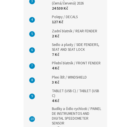
(černá/červená) 2026
24 530 Kč
Polepy / DECALS
127 Kč
Zadní blatník / REAR FENDER
2 Kč
Sedlo a plasty / SIDE FENDERS,
SEAT AND SEAT LOCK
7 Kč
Přední blatník / FRONT FENDER
4 Kč
Plexi štít / WINDSHIELD
3 Kč
TABLET (USB C) / TABLET (USB
C)
4 Kč
Budíky a čidlo rychlosti / PAINEL
DE INSTRUMENTOS AND
DIGITAL SPEEDOMETER
SENSOR