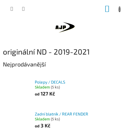
Přejít
NÁKUP
na
obsah
KOŠÍK
originální ND - 2019-2021
Nejprodávanější
Polepy / DECALS
Skladem
(5 ks)
127 Kč
od
Zadní blatník / REAR FENDER
Skladem
(5 ks)
3 Kč
od