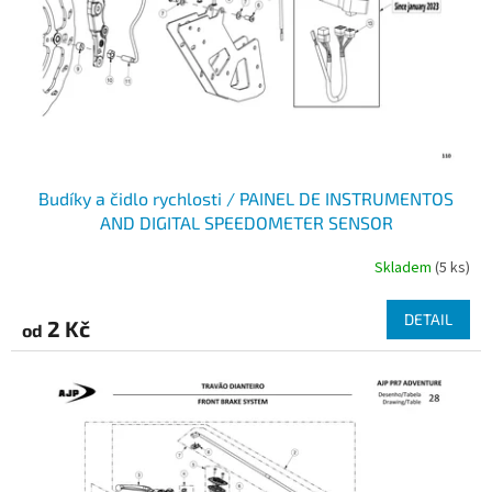
o
d
u
k
t
ů
Budíky a čidlo rychlosti / PAINEL DE INSTRUMENTOS
AND DIGITAL SPEEDOMETER SENSOR
Skladem
(5 ks)
DETAIL
2 Kč
od