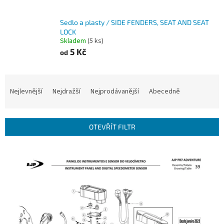
Sedlo a plasty / SIDE FENDERS, SEAT AND SEAT
LOCK
Skladem
(5 ks)
5 Kč
od
Ř
a
Nejlevnější
Nejdražší
Nejprodávanější
Abecedně
z
e
n
OTEVŘÍT FILTR
í
p
V
r
ý
o
p
d
i
u
s
k
p
t
r
ů