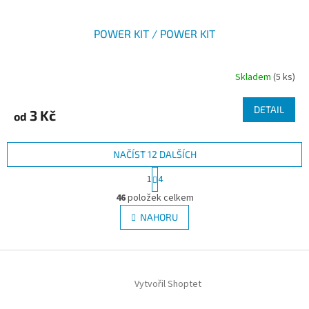
POWER KIT / POWER KIT
Skladem
(5 ks)
DETAIL
3 Kč
od
NAČÍST 12 DALŠÍCH
S
1
4
t
O
r
46
položek celkem
v
á
l
NAHORU
n
á
k
d
o
v
Z
a
á
c
á
n
í
Vytvořil Shoptet
p
í
p
a