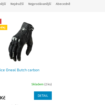
nější
Nejdražší
Nejprodávanější
Abecedně
odej
ice Oneal Butch carbon
Skladem
(2 ks)
DETAIL
 Kč