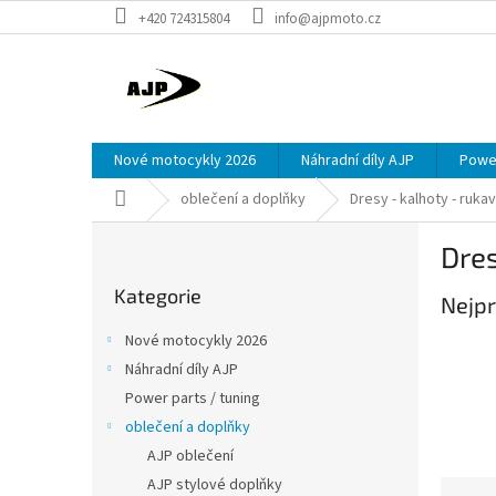
Přejít
+420 724315804
info@ajpmoto.cz
na
obsah
Nové motocykly 2026
Náhradní díly AJP
Power
Domů
oblečení a doplňky
Dresy - kalhoty - ruka
P
Dres
o
Přeskočit
s
Kategorie
kategorie
Nejpr
t
r
Nové motocykly 2026
a
Náhradní díly AJP
n
Power parts / tuning
n
í
oblečení a doplňky
p
AJP oblečení
a
AJP stylové doplňky
Ř