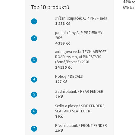
44% sy
Top 10 produktů
6% ba
snížení stupaček AJP PR7 - sada
1 286 Kč
padací rámy AJP PR7 650 MY
2026
4 399 Kč
airbagová vesta TECH-AIR®OFF-
ROAD system, ALPINESTARS
(černá/červená) 2026
24 530 Kč
Polepy / DECALS
127 Kč
Zadní blatník / REAR FENDER
2 Kč
Sedlo a plasty / SIDE FENDERS,
SEAT AND SEAT LOCK
7 Kč
Přední blatník / FRONT FENDER
4 Kč