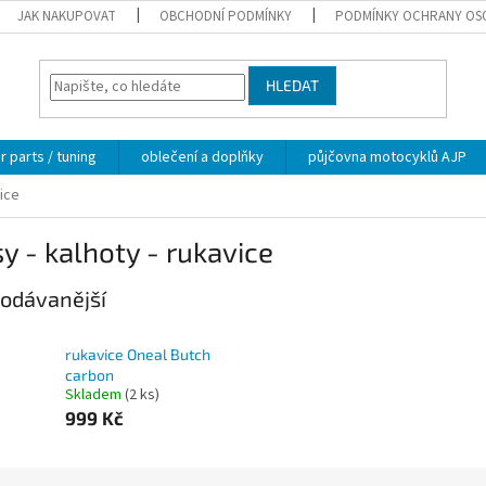
JAK NAKUPOVAT
OBCHODNÍ PODMÍNKY
PODMÍNKY OCHRANY OS
HLEDAT
 parts / tuning
oblečení a doplňky
půjčovna motocyklů AJP
vice
y - kalhoty - rukavice
odávanější
rukavice Oneal Butch
carbon
Skladem
(2 ks)
999 Kč