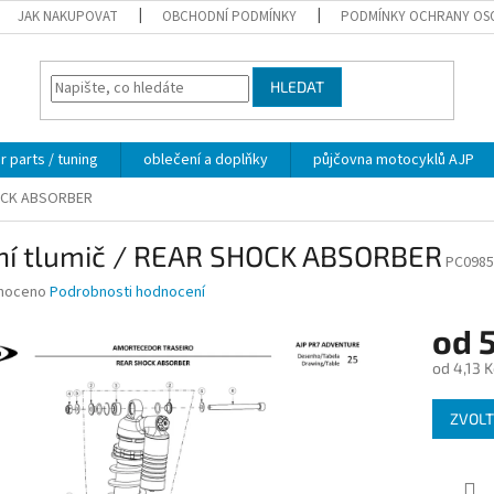
JAK NAKUPOVAT
OBCHODNÍ PODMÍNKY
PODMÍNKY OCHRANY OS
HLEDAT
 parts / tuning
oblečení a doplňky
půjčovna motocyklů AJP
HOCK ABSORBER
ní tlumič / REAR SHOCK ABSORBER
PC0985
né
noceno
Podrobnosti hodnocení
ní
od
5
u
od
4,13 K
Měrná
ZVOLT
cena:
ek.