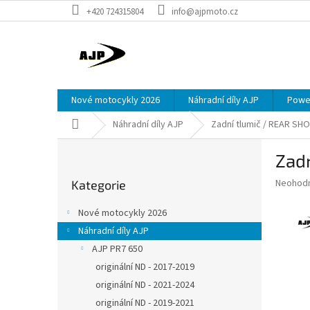
Přejít
+420 724315804
info@ajpmoto.cz
na
obsah
Nové motocykly 2026
Náhradní díly AJP
Power
Domů
Náhradní díly AJP
Zadní tlumič / REAR S
P
Zad
o
Přeskočit
s
Průměr
Neohod
Kategorie
kategorie
t
hodnoce
r
produkt
Nové motocykly 2026
a
je
Náhradní díly AJP
0,0
n
z
AJP PR7 650
n
5
í
originální ND - 2017-2019
hvězdič
p
originální ND - 2021-2024
a
originální ND - 2019-2021