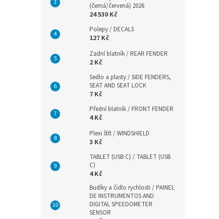
(černá/červená) 2026
24 530 Kč
Polepy / DECALS
127 Kč
Zadní blatník / REAR FENDER
2 Kč
Sedlo a plasty / SIDE FENDERS,
SEAT AND SEAT LOCK
7 Kč
Přední blatník / FRONT FENDER
4 Kč
Plexi štít / WINDSHIELD
3 Kč
TABLET (USB C) / TABLET (USB
C)
4 Kč
Budíky a čidlo rychlosti / PAINEL
DE INSTRUMENTOS AND
DIGITAL SPEEDOMETER
SENSOR