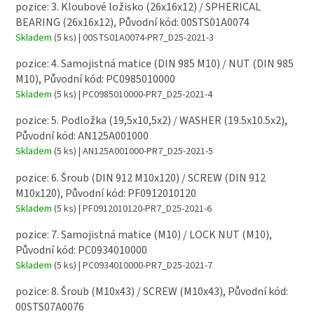
pozice: 3. Kloubové ložisko (26x16x12) / SPHERICAL
BEARING (26x16x12), Původní kód: 00STS01A0074
Skladem
(5 ks)
| 00STS01A0074-PR7_D25-2021-3
pozice: 4. Samojistná matice (DIN 985 M10) / NUT (DIN 985
M10), Původní kód: PC0985010000
Skladem
(5 ks)
| PC0985010000-PR7_D25-2021-4
pozice: 5. Podložka (19,5x10,5x2) / WASHER (19.5x10.5x2),
Původní kód: AN125A001000
Skladem
(5 ks)
| AN125A001000-PR7_D25-2021-5
pozice: 6. Šroub (DIN 912 M10x120) / SCREW (DIN 912
M10x120), Původní kód: PF0912010120
Skladem
(5 ks)
| PF0912010120-PR7_D25-2021-6
pozice: 7. Samojistná matice (M10) / LOCK NUT (M10),
Původní kód: PC0934010000
Skladem
(5 ks)
| PC0934010000-PR7_D25-2021-7
pozice: 8. Šroub (M10x43) / SCREW (M10x43), Původní kód:
00STS07A0076