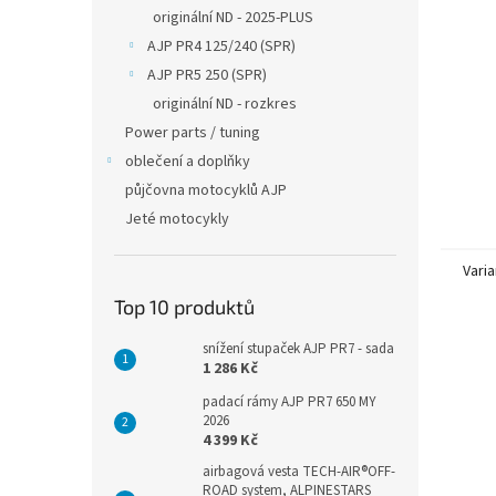
n
originální ND - 2025-PLUS
e
AJP PR4 125/240 (SPR)
l
AJP PR5 250 (SPR)
originální ND - rozkres
Power parts / tuning
oblečení a doplňky
půjčovna motocyklů AJP
Jeté motocykly
Varia
Top 10 produktů
snížení stupaček AJP PR7 - sada
1 286 Kč
padací rámy AJP PR7 650 MY
2026
4 399 Kč
airbagová vesta TECH-AIR®OFF-
ROAD system, ALPINESTARS