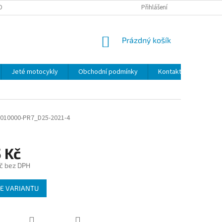
OBNÍCH ÚDAJŮ
Přihlášení
NÁKUPNÍ
Prázdný košík
KOŠÍK
Jeté motocykly
Obchodní podmínky
Kontakty
010000-PR7_D25-2021-4
 Kč
č
bez DPH
E VARIANTU