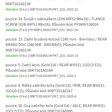
00RTS01A0139
Skladem
(5 ks)
| 00RTS01A0139-PR7_D31-2025-22
pozice: 24. Šroub s nákružkem (DIN 69FS2 M6x16) / FLANGE
SCREW (DIN 69FS2 M6x16), Původní kód: PF069FS26016
Skladem
(5 ks)
| PF069FS26016-PR7_D31-2025-24
pozice: 23. Zadní brzdový kotouč (240 mm - Brembo) / REAR
BRAKE DISC (240 MM - BREMBO), Původní kód:
00RTS01B0134
Skladem
(5 ks)
| 00RTS01B0134-PR7_D31-2025-23
pozice: 5. Zadní kolo (Gold Ed) / REAR WHEEL (GOLD ED),
Původní kód: 00RTS01A0169
Skladem
(5 ks)
| 00RTS01A0169-PR7_D31-2025-5
pozice: 6. Ráfek zadního kola (Gold Ed) / RIM, REAR WHEEL
(GOLD ED), Původní kód: 00RTS01A0167
Skladem
(5 ks)
| 00RTS01A0167-PR7_D31-2025-6
pozice: 16. Osa zadního kola (Gold Ed) / AXLE, REAR WHEEL
(GOLD ED), Původní kód: 00RTS07A0090