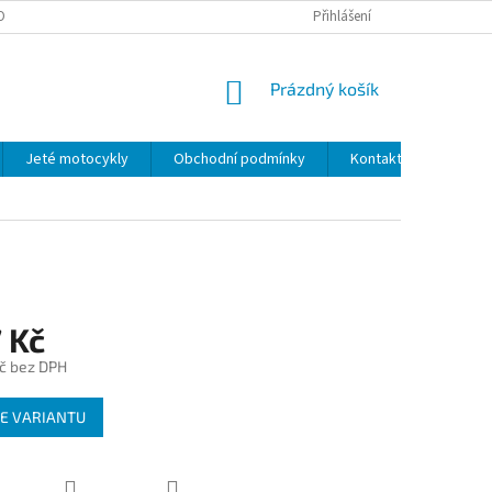
OBNÍCH ÚDAJŮ
Přihlášení
NÁKUPNÍ
Prázdný košík
KOŠÍK
Jeté motocykly
Obchodní podmínky
Kontakty
 Kč
č
bez DPH
E VARIANTU