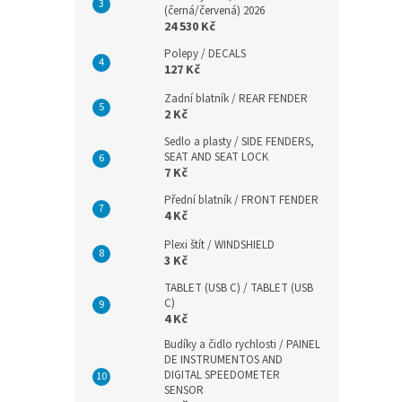
(černá/červená) 2026
24 530 Kč
Polepy / DECALS
127 Kč
Zadní blatník / REAR FENDER
2 Kč
Sedlo a plasty / SIDE FENDERS,
SEAT AND SEAT LOCK
7 Kč
Přední blatník / FRONT FENDER
4 Kč
Plexi štít / WINDSHIELD
3 Kč
TABLET (USB C) / TABLET (USB
C)
4 Kč
Budíky a čidlo rychlosti / PAINEL
DE INSTRUMENTOS AND
DIGITAL SPEEDOMETER
SENSOR