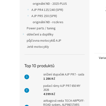
n
originální ND - 2025-PLUS
e
AJP PR4 125/240 (SPR)
l
AJP PR5 250 (SPR)
originální ND - rozkres
Power parts / tuning
oblečení a doplňky
půjčovna motocyklů AJP
Jeté motocykly
Varia
Top 10 produktů
snížení stupaček AJP PR7 - sada
1 286 Kč
padací rámy AJP PR7 650 MY
2026
4 399 Kč
airbagová vesta TECH-AIR®OFF-
ROAD system, ALPINESTARS