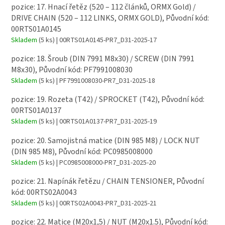
pozice: 17. Hnací řetěz (520 – 112 článků, ORMX Gold) /
DRIVE CHAIN (520 – 112 LINKS, ORMX GOLD), Původní kód:
00RTS01A0145
Skladem
(5 ks)
| 00RTS01A0145-PR7_D31-2025-17
pozice: 18. Šroub (DIN 7991 M8x30) / SCREW (DIN 7991
M8x30), Původní kód: PF7991008030
Skladem
(5 ks)
| PF7991008030-PR7_D31-2025-18
pozice: 19. Rozeta (T42) / SPROCKET (T42), Původní kód:
00RTS01A0137
Skladem
(5 ks)
| 00RTS01A0137-PR7_D31-2025-19
pozice: 20. Samojistná matice (DIN 985 M8) / LOCK NUT
(DIN 985 M8), Původní kód: PC0985008000
Skladem
(5 ks)
| PC0985008000-PR7_D31-2025-20
pozice: 21. Napínák řetězu / CHAIN TENSIONER, Původní
kód: 00RTS02A0043
Skladem
(5 ks)
| 00RTS02A0043-PR7_D31-2025-21
pozice: 22. Matice (M20x1,5) / NUT (M20x1.5), Původní kód: