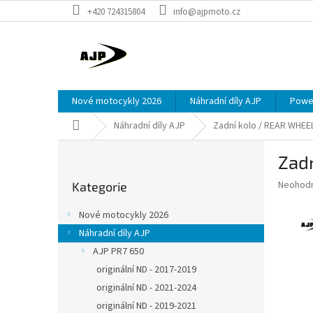
Přejít
+420 724315804
info@ajpmoto.cz
na
obsah
Nové motocykly 2026
Náhradní díly AJP
Power
Domů
Náhradní díly AJP
Zadní kolo / REAR WHEE
P
Zad
o
Přeskočit
s
Průměr
Neohod
Kategorie
kategorie
t
hodnoce
r
produkt
Nové motocykly 2026
a
je
Náhradní díly AJP
0,0
n
z
AJP PR7 650
n
5
í
originální ND - 2017-2019
hvězdič
p
originální ND - 2021-2024
a
originální ND - 2019-2021