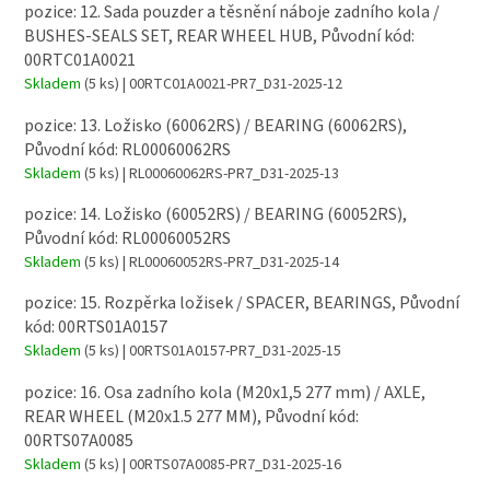
pozice: 12. Sada pouzder a těsnění náboje zadního kola /
BUSHES-SEALS SET, REAR WHEEL HUB, Původní kód:
00RTC01A0021
Skladem
(5 ks)
| 00RTC01A0021-PR7_D31-2025-12
pozice: 13. Ložisko (60062RS) / BEARING (60062RS),
Původní kód: RL00060062RS
Skladem
(5 ks)
| RL00060062RS-PR7_D31-2025-13
pozice: 14. Ložisko (60052RS) / BEARING (60052RS),
Původní kód: RL00060052RS
Skladem
(5 ks)
| RL00060052RS-PR7_D31-2025-14
pozice: 15. Rozpěrka ložisek / SPACER, BEARINGS, Původní
kód: 00RTS01A0157
Skladem
(5 ks)
| 00RTS01A0157-PR7_D31-2025-15
pozice: 16. Osa zadního kola (M20x1,5 277 mm) / AXLE,
REAR WHEEL (M20x1.5 277 MM), Původní kód:
00RTS07A0085
Skladem
(5 ks)
| 00RTS07A0085-PR7_D31-2025-16