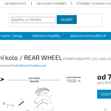
JAK NAKUPOVAT
OBCHODNÍ PODMÍNKY
PODMÍNKY OCHRANY OS
HLEDAT
 parts / tuning
oblečení a doplňky
půjčovna motocyklů AJP
L
ní kolo / REAR WHEEL
PF069FS26016-PR7_D31-2025-24
né
noceno
Podrobnosti hodnocení
ní
od
7
u
od
5,79 K
Měrná
ZVOLT
cena:
ek.