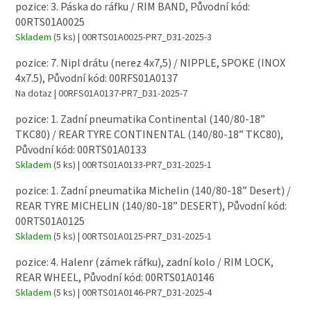
pozice: 3. Páska do ráfku / RIM BAND, Původní kód:
00RTS01A0025
Skladem
(5 ks)
| 00RTS01A0025-PR7_D31-2025-3
pozice: 7. Nipl drátu (nerez 4x7,5) / NIPPLE, SPOKE (INOX
4x7.5), Původní kód: 00RFS01A0137
Na dotaz
| 00RFS01A0137-PR7_D31-2025-7
pozice: 1. Zadní pneumatika Continental (140/80-18”
TKC80) / REAR TYRE CONTINENTAL (140/80-18” TKC80),
Původní kód: 00RTS01A0133
Skladem
(5 ks)
| 00RTS01A0133-PR7_D31-2025-1
pozice: 1. Zadní pneumatika Michelin (140/80-18” Desert) /
REAR TYRE MICHELIN (140/80-18” DESERT), Původní kód:
00RTS01A0125
Skladem
(5 ks)
| 00RTS01A0125-PR7_D31-2025-1
pozice: 4. Halenr (zámek ráfku), zadní kolo / RIM LOCK,
REAR WHEEL, Původní kód: 00RTS01A0146
Skladem
(5 ks)
| 00RTS01A0146-PR7_D31-2025-4