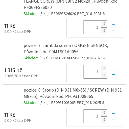
FLANGE SCREW (DIN 69FS2 M6x20), Původní kód:
PF069FS26020
Skladem
(5 ks)
| PF069FS26020-PR7_D18-2025-6
Do 
11 Kč
9,09 Kč bez DPH
pozice: 7. Lambda sonda / OXIGEN SENSOR,
Původní kód: 00MTS01A0056
Skladem
(5 ks)
| 00MTS01A0056-PR7_D18-2025-7
Do 
1 315 Kč
1 086,78 Kč bez DPH
pozice: 8. Šroub (DIN 931 M8x65) / SCREW (DIN 931
M8x65), Původní kód: PF0931008065
Skladem
(5 ks)
| PF0931008065-PR7_D18-2025-8
Do 
11 Kč
9,09 Kč bez DPH