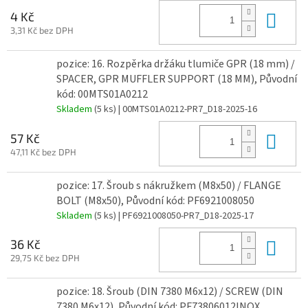
Do 
4 Kč
3,31 Kč bez DPH
pozice: 16. Rozpěrka držáku tlumiče GPR (18 mm) /
SPACER, GPR MUFFLER SUPPORT (18 MM), Původní
kód: 00MTS01A0212
Skladem
(5 ks)
| 00MTS01A0212-PR7_D18-2025-16
Do 
57 Kč
47,11 Kč bez DPH
pozice: 17. Šroub s nákružkem (M8x50) / FLANGE
BOLT (M8x50), Původní kód: PF6921008050
Skladem
(5 ks)
| PF6921008050-PR7_D18-2025-17
Do 
36 Kč
29,75 Kč bez DPH
pozice: 18. Šroub (DIN 7380 M6x12) / SCREW (DIN
7380 M6x12), Původní kód: PF73806012INOX