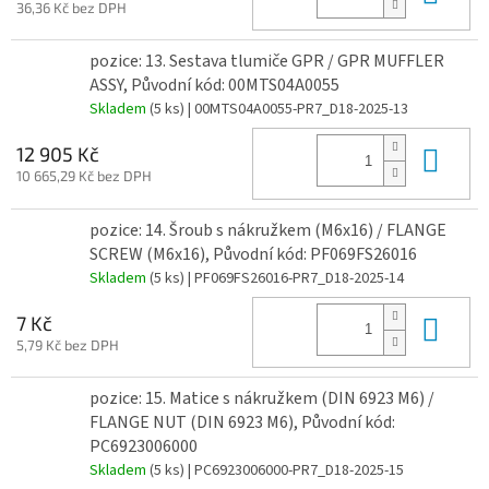
36,36 Kč bez DPH
pozice: 13. Sestava tlumiče GPR / GPR MUFFLER
ASSY, Původní kód: 00MTS04A0055
Skladem
(5 ks)
| 00MTS04A0055-PR7_D18-2025-13
Do 
12 905 Kč
10 665,29 Kč bez DPH
pozice: 14. Šroub s nákružkem (M6x16) / FLANGE
SCREW (M6x16), Původní kód: PF069FS26016
Skladem
(5 ks)
| PF069FS26016-PR7_D18-2025-14
Do 
7 Kč
5,79 Kč bez DPH
pozice: 15. Matice s nákružkem (DIN 6923 M6) /
FLANGE NUT (DIN 6923 M6), Původní kód:
PC6923006000
Skladem
(5 ks)
| PC6923006000-PR7_D18-2025-15