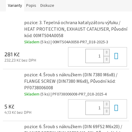
Varianty
Popis
Diskuze
pozice: 3. Tepelná ochrana katalyzátoru výfuku /
HEAT PROTECTION, EXHAUST CATALYSER, Původní
kód: 00MTS04A0058
Skladem
(5 ks)
| 00MTS04A0058-PR7_D18-2025-3
Do 
281 Kč
232,23 Kč bez DPH
pozice: 4. Šroub s nákružkem (DIN 7380 M6x8) /
FLANGE SCREW (DIN7380 M6x8), Původní kód:
PF0738006008
Skladem
(5 ks)
| PF0738006008-PR7_D18-2025-4
Do 
5 Kč
4,13 Kč bez DPH
pozice: 6. Šroub s nákružkem (DIN 69FS2 M6x20) /