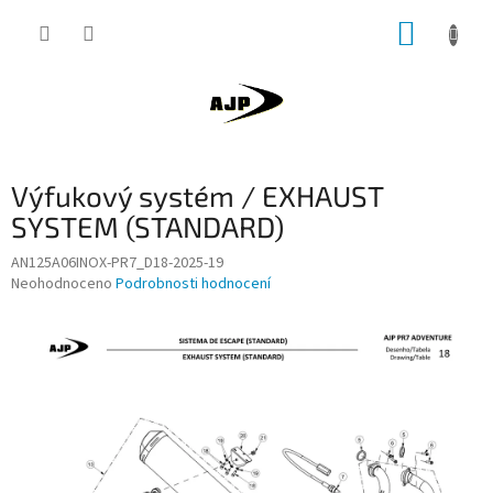
Přejít
NÁKUP
na
obsah
KOŠÍK
Výfukový systém / EXHAUST
SYSTEM (STANDARD)
AN125A06INOX-PR7_D18-2025-19
Průměrné
Neohodnoceno
Podrobnosti hodnocení
hodnocení
produktu
je
0,0
z
5
hvězdiček.