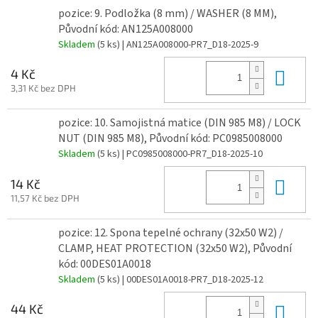
pozice: 9. Podložka (8 mm) / WASHER (8 MM),
Původní kód: AN125A008000
Skladem
(5 ks)
| AN125A008000-PR7_D18-2025-9
Do 
4 Kč
3,31 Kč bez DPH
pozice: 10. Samojistná matice (DIN 985 M8) / LOCK
NUT (DIN 985 M8), Původní kód: PC0985008000
Skladem
(5 ks)
| PC0985008000-PR7_D18-2025-10
Do 
14 Kč
11,57 Kč bez DPH
pozice: 12. Spona tepelné ochrany (32x50 W2) /
CLAMP, HEAT PROTECTION (32x50 W2), Původní
kód: 00DES01A0018
Skladem
(5 ks)
| 00DES01A0018-PR7_D18-2025-12
Do 
44 Kč