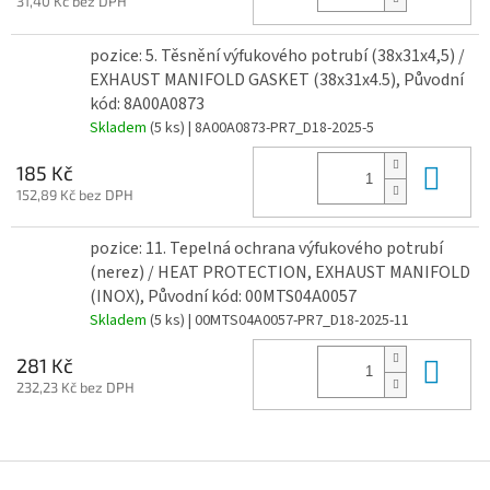
31,40 Kč bez DPH
pozice: 5. Těsnění výfukového potrubí (38x31x4,5) /
EXHAUST MANIFOLD GASKET (38x31x4.5), Původní
kód: 8A00A0873
Skladem
(5 ks)
| 8A00A0873-PR7_D18-2025-5
Do 
185 Kč
152,89 Kč bez DPH
pozice: 11. Tepelná ochrana výfukového potrubí
(nerez) / HEAT PROTECTION, EXHAUST MANIFOLD
(INOX), Původní kód: 00MTS04A0057
Skladem
(5 ks)
| 00MTS04A0057-PR7_D18-2025-11
Do 
281 Kč
232,23 Kč bez DPH
Z