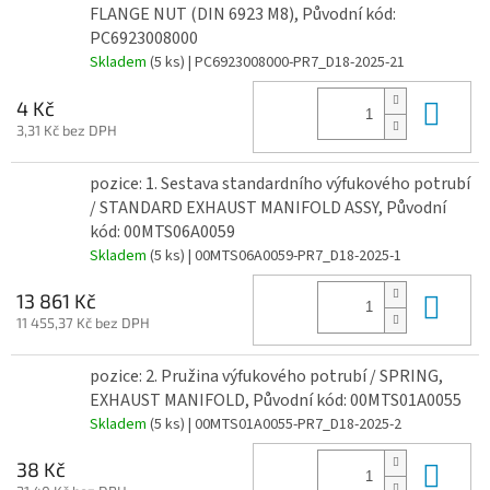
FLANGE NUT (DIN 6923 M8), Původní kód:
PC6923008000
Skladem
(5 ks)
| PC6923008000-PR7_D18-2025-21
Do 
4 Kč
3,31 Kč bez DPH
pozice: 1. Sestava standardního výfukového potrubí
/ STANDARD EXHAUST MANIFOLD ASSY, Původní
kód: 00MTS06A0059
Skladem
(5 ks)
| 00MTS06A0059-PR7_D18-2025-1
Do 
13 861 Kč
11 455,37 Kč bez DPH
pozice: 2. Pružina výfukového potrubí / SPRING,
EXHAUST MANIFOLD, Původní kód: 00MTS01A0055
Skladem
(5 ks)
| 00MTS01A0055-PR7_D18-2025-2
Do 
38 Kč