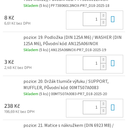
Skladem
(5 ks)
| PF73806012INOX-PR7_D18-2025-18
Do 
8 Kč
6,61 Kč bez DPH
pozice: 19. Podložka (DIN 125A M6) / WASHER (DIN
125A M6), Původní kód: AN125A06INOX
Skladem
(5 ks)
| AN125A06INOX-PR7_D18-2025-19
Do 
3 Kč
2,48 Kč bez DPH
pozice: 20. Držák tlumiče výfuku / SUPPORT,
MUFFLER, Původní kód: 00MTS07A0083
Skladem
(5 ks)
| 00MTS07A0083-PR7_D18-2025-20
Do 
238 Kč
196,69 Kč bez DPH
pozice: 21. Matice s nákružkem (DIN 6923 M8) /