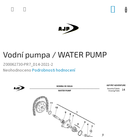
Přejít
NÁKUP
na
obsah
KOŠÍK
Vodní pumpa / WATER PUMP
Z00062730-PR7_D14-2021-2
Průměrné
Neohodnoceno
Podrobnosti hodnocení
hodnocení
produktu
je
0,0
z
5
hvězdiček.