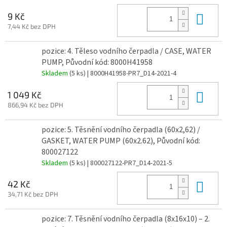
Do 
9 Kč
7,44 Kč bez DPH
pozice: 4. Těleso vodního čerpadla / CASE, WATER
PUMP, Původní kód: 8000H41958
Skladem
(5 ks)
| 8000H41958-PR7_D14-2021-4
Do 
1 049 Kč
866,94 Kč bez DPH
pozice: 5. Těsnění vodního čerpadla (60x2,62) /
GASKET, WATER PUMP (60x2.62), Původní kód:
800027122
Skladem
(5 ks)
| 800027122-PR7_D14-2021-5
Do 
42 Kč
34,71 Kč bez DPH
pozice: 7. Těsnění vodního čerpadla (8x16x10) – 2.