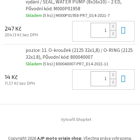
vydání / SEAL, WATER PUMP (8x16x10) – 2 ED,
Původní kód: M000P01958
Skladem
(5 ks)
| M000P01958-PR7_D14-2021-7
Do 
247 Kč
204,13 Kč bez DPH
pozice: 11. O-kroužek (2125 32x1,8) / O-RING (2125
32x1.8), Původní kód: 800040007
Skladem
(5 ks)
| 800040007-PR7_D14-2021-11
Do 
14 Kč
11,57 Kč bez DPH
Z
á
Vytvořil Shoptet
p
a
t
Copyright 2026
AJP moto origin shop
. Všechna práva vyhrazena.