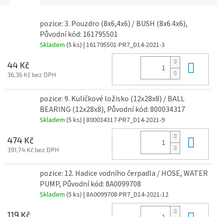
pozice: 3. Pouzdro (8x6,4x6) / BUSH (8x6.4x6),
Původní kód: 161795501
Skladem
(5 ks)
| 161795501-PR7_D14-2021-3
Do 
44 Kč
36,36 Kč bez DPH
pozice: 9. Kuličkové ložisko (12x28x8) / BALL
BEARING (12x28x8), Původní kód: 800034317
Skladem
(5 ks)
| 800034317-PR7_D14-2021-9
Do 
474 Kč
391,74 Kč bez DPH
pozice: 12. Hadice vodního čerpadla / HOSE, WATER
PUMP, Původní kód: 8A0099708
Skladem
(5 ks)
| 8A0099708-PR7_D14-2021-12
Do 
119 Kč