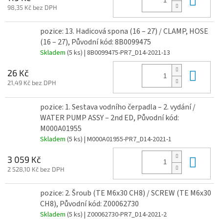
98,35 Kč bez DPH
pozice: 13. Hadicová spona (16 – 27) / CLAMP, HOSE
(16 – 27), Původní kód: 8B0099475
Skladem
(5 ks)
| 8B0099475-PR7_D14-2021-13
Do 
26 Kč
21,49 Kč bez DPH
pozice: 1. Sestava vodního čerpadla – 2. vydání /
WATER PUMP ASSY – 2nd ED, Původní kód:
M000A01955
Skladem
(5 ks)
| M000A01955-PR7_D14-2021-1
Do 
3 059 Kč
2 528,10 Kč bez DPH
pozice: 2. Šroub (TE M6x30 CH8) / SCREW (TE M6x30
CH8), Původní kód: Z00062730
Skladem
(5 ks)
| Z00062730-PR7_D14-2021-2