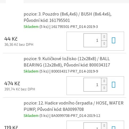
pozice: 3. Pouzdro (8x6,4x6) / BUSH (8x6.4x6),
Původní kód: 161795501
Skladem
(5 ks)
| 161795501-PR7_D14-2019-3
Do 
44 Kč
36,36 Kč bez DPH
pozice: 9. Kuličkové ložisko (12x28x8) / BALL
BEARING (12x28x8), Původní kód: 800034317
Skladem
(5 ks)
| 800034317-PR7_D14-2019-9
Do 
474 Kč
391,74 Kč bez DPH
pozice: 12. Hadice vodního čerpadla / HOSE, WATER
PUMP, Původní kód: 8A0099708
Skladem
(5 ks)
| 8A0099708-PR7_D14-2019-12
Do 
119 Kč