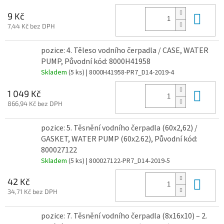
Do 
9 Kč
7,44 Kč bez DPH
pozice: 4. Těleso vodního čerpadla / CASE, WATER
PUMP, Původní kód: 8000H41958
Skladem
(5 ks)
| 8000H41958-PR7_D14-2019-4
Do 
1 049 Kč
866,94 Kč bez DPH
pozice: 5. Těsnění vodního čerpadla (60x2,62) /
GASKET, WATER PUMP (60x2.62), Původní kód:
800027122
Skladem
(5 ks)
| 800027122-PR7_D14-2019-5
Do 
42 Kč
34,71 Kč bez DPH
pozice: 7. Těsnění vodního čerpadla (8x16x10) – 2.