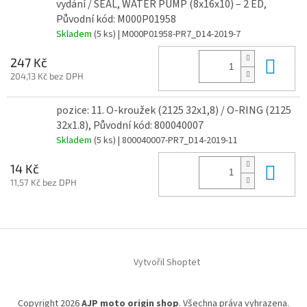
vydání / SEAL, WATER PUMP (8x16x10) – 2 ED,
Původní kód: M000P01958
Skladem
(5 ks)
| M000P01958-PR7_D14-2019-7
Do 
247 Kč
204,13 Kč bez DPH
pozice: 11. O-kroužek (2125 32x1,8) / O-RING (2125
32x1.8), Původní kód: 800040007
Skladem
(5 ks)
| 800040007-PR7_D14-2019-11
Do 
14 Kč
11,57 Kč bez DPH
Z
á
Vytvořil Shoptet
p
a
t
Copyright 2026
AJP moto origin shop
. Všechna práva vyhrazena.