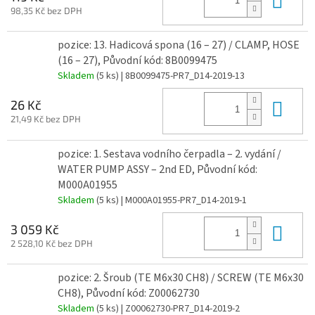
98,35 Kč bez DPH
pozice: 13. Hadicová spona (16 – 27) / CLAMP, HOSE
(16 – 27), Původní kód: 8B0099475
Skladem
(5 ks)
| 8B0099475-PR7_D14-2019-13
Do 
26 Kč
21,49 Kč bez DPH
pozice: 1. Sestava vodního čerpadla – 2. vydání /
WATER PUMP ASSY – 2nd ED, Původní kód:
M000A01955
Skladem
(5 ks)
| M000A01955-PR7_D14-2019-1
Do 
3 059 Kč
2 528,10 Kč bez DPH
pozice: 2. Šroub (TE M6x30 CH8) / SCREW (TE M6x30
CH8), Původní kód: Z00062730
Skladem
(5 ks)
| Z00062730-PR7_D14-2019-2