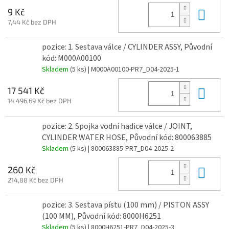
Do 
9 Kč
7,44 Kč bez DPH
pozice: 1. Sestava válce / CYLINDER ASSY, Původní
kód: M000A00100
Skladem
(5 ks)
| M000A00100-PR7_D04-2025-1
Do 
17 541 Kč
14 496,69 Kč bez DPH
pozice: 2. Spojka vodní hadice válce / JOINT,
CYLINDER WATER HOSE, Původní kód: 800063885
Skladem
(5 ks)
| 800063885-PR7_D04-2025-2
Do 
260 Kč
214,88 Kč bez DPH
pozice: 3. Sestava pístu (100 mm) / PISTON ASSY
(100 MM), Původní kód: 8000H6251
Skladem
(5 ks)
| 8000H6251-PR7_D04-2025-3