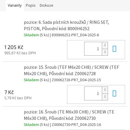
Varianty
Popis
Diskuze
pozice: 6. Sada pístních kroužků / RING SET,
PISTON, Původní kód: 8000H6252
Skladem
(5 ks)
| 8000H6252-PR7_D04-2025-6
Do 
1 205 Kč
995,87 Kč bez DPH
pozice: 15. Šroub (TEF M6x20 CH8) / SCREW (TEF
M6x20 CH8), Původní kód: Z00062728
Skladem
(5 ks)
| Z00062728-PR7_D04-2025-15
Do 
7 Kč
5,79 Kč bez DPH
pozice: 16. Šroub (TE M6x30 CH8) / SCREW (TE
M6x30 CH8), Původní kód: Z00062730
Skladem
(5 ks)
| Z00062730-PR7_D04-2025-16