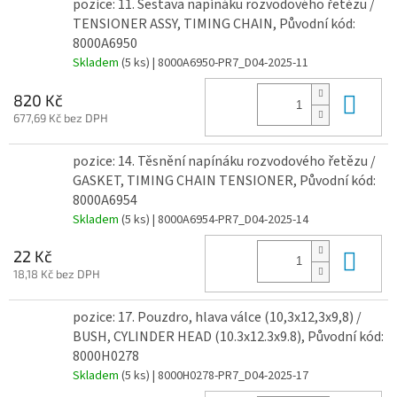
pozice: 11. Sestava napínáku rozvodového řetězu /
TENSIONER ASSY, TIMING CHAIN, Původní kód:
8000A6950
Skladem
(5 ks)
| 8000A6950-PR7_D04-2025-11
Do 
820 Kč
677,69 Kč bez DPH
pozice: 14. Těsnění napínáku rozvodového řetězu /
GASKET, TIMING CHAIN TENSIONER, Původní kód:
8000A6954
Skladem
(5 ks)
| 8000A6954-PR7_D04-2025-14
Do 
22 Kč
18,18 Kč bez DPH
pozice: 17. Pouzdro, hlava válce (10,3x12,3x9,8) /
BUSH, CYLINDER HEAD (10.3x12.3x9.8), Původní kód:
8000H0278
Skladem
(5 ks)
| 8000H0278-PR7_D04-2025-17