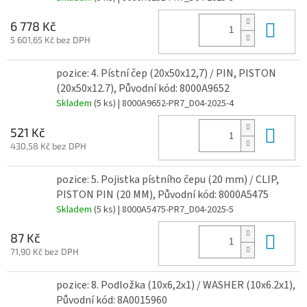
Do 
6 778 Kč
5 601,65 Kč bez DPH
pozice: 4. Pístní čep (20x50x12,7) / PIN, PISTON
(20x50x12.7), Původní kód: 8000A9652
Skladem
(5 ks)
| 8000A9652-PR7_D04-2025-4
Do 
521 Kč
430,58 Kč bez DPH
pozice: 5. Pojistka pístního čepu (20 mm) / CLIP,
PISTON PIN (20 MM), Původní kód: 8000A5475
Skladem
(5 ks)
| 8000A5475-PR7_D04-2025-5
Do 
87 Kč
71,90 Kč bez DPH
pozice: 8. Podložka (10x6,2x1) / WASHER (10x6.2x1),
Původní kód: 8A0015960