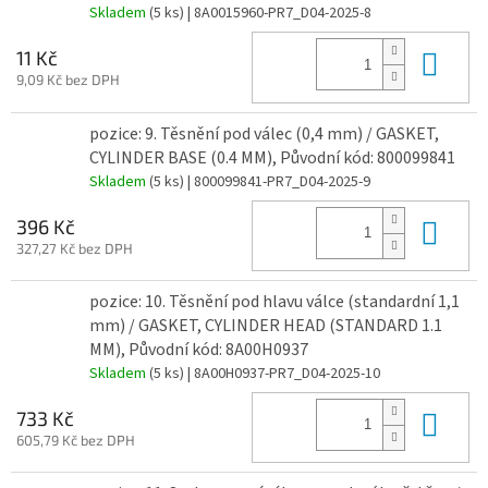
Skladem
(5 ks)
| 8A0015960-PR7_D04-2025-8
Do 
11 Kč
9,09 Kč bez DPH
pozice: 9. Těsnění pod válec (0,4 mm) / GASKET,
CYLINDER BASE (0.4 MM), Původní kód: 800099841
Skladem
(5 ks)
| 800099841-PR7_D04-2025-9
Do 
396 Kč
327,27 Kč bez DPH
pozice: 10. Těsnění pod hlavu válce (standardní 1,1
mm) / GASKET, CYLINDER HEAD (STANDARD 1.1
MM), Původní kód: 8A00H0937
Skladem
(5 ks)
| 8A00H0937-PR7_D04-2025-10
Do 
733 Kč
605,79 Kč bez DPH