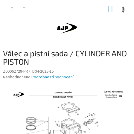
Přejít
NÁKUP
na
obsah
KOŠÍK
Válec a pístní sada / CYLINDER AND
PISTON
Z00062728-PR7_D04-2025-15
Průměrné
Neohodnoceno
Podrobnosti hodnocení
hodnocení
produktu
je
0,0
z
5
hvězdiček.