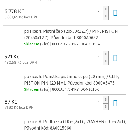
Do 
6 778 Kč
5 601,65 Kč bez DPH
pozice: 4. Pístní čep (20x50x12,7) / PIN, PISTON
(20x50x12.7), Původní kód: 8000A9652
Skladem
(5 ks)
| 8000A9652-PR7_D04-2019-4
Do 
521 Kč
430,58 Kč bez DPH
pozice: 5. Pojistka pístního čepu (20 mm) / CLIP,
PISTON PIN (20 MM), Původní kód: 8000A5475
Skladem
(5 ks)
| 8000A5475-PR7_D04-2019-5
Do 
87 Kč
71,90 Kč bez DPH
pozice: 8. Podložka (10x6,2x1) / WASHER (10x6.2x1),
Původní kód: 8A0015960