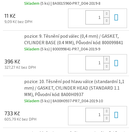
Skladem
(5 ks)
| 8A0015960-PR7_D04-2019-8
Do 
11 Kč
9,09 Kč bez DPH
pozice: 9. Těsnění pod válec (0,4 mm) / GASKET,
CYLINDER BASE (0.4 MM), Původní kód: 800099841
Skladem
(5 ks)
| 800099841-PR7_D04-2019-9
Do 
396 Kč
327,27 Kč bez DPH
pozice: 10. Těsnění pod hlavu válce (standardní 1,1
mm) / GASKET, CYLINDER HEAD (STANDARD 1.1
MM), Původní kód: 8A00H0937
Skladem
(5 ks)
| 8A00H0937-PR7_D04-2019-10
Do 
733 Kč
605,79 Kč bez DPH