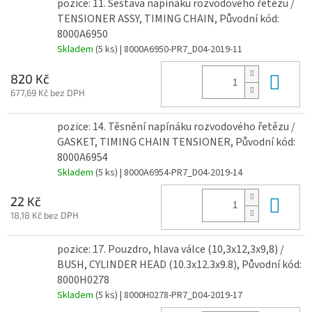
pozice: 11. Sestava napínáku rozvodového řetězu /
TENSIONER ASSY, TIMING CHAIN, Původní kód:
8000A6950
Skladem
(5 ks)
| 8000A6950-PR7_D04-2019-11
Do 
820 Kč
677,69 Kč bez DPH
pozice: 14. Těsnění napínáku rozvodového řetězu /
GASKET, TIMING CHAIN TENSIONER, Původní kód:
8000A6954
Skladem
(5 ks)
| 8000A6954-PR7_D04-2019-14
Do 
22 Kč
18,18 Kč bez DPH
pozice: 17. Pouzdro, hlava válce (10,3x12,3x9,8) /
BUSH, CYLINDER HEAD (10.3x12.3x9.8), Původní kód:
8000H0278
Skladem
(5 ks)
| 8000H0278-PR7_D04-2019-17