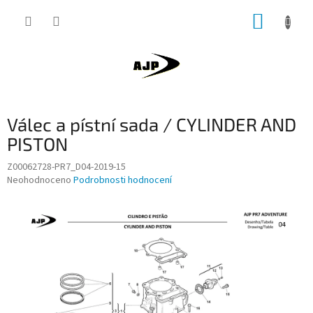
Přejít
NÁKUP
na
obsah
KOŠÍK
Válec a pístní sada / CYLINDER AND
PISTON
Z00062728-PR7_D04-2019-15
Průměrné
Neohodnoceno
Podrobnosti hodnocení
hodnocení
produktu
je
0,0
z
5
hvězdiček.