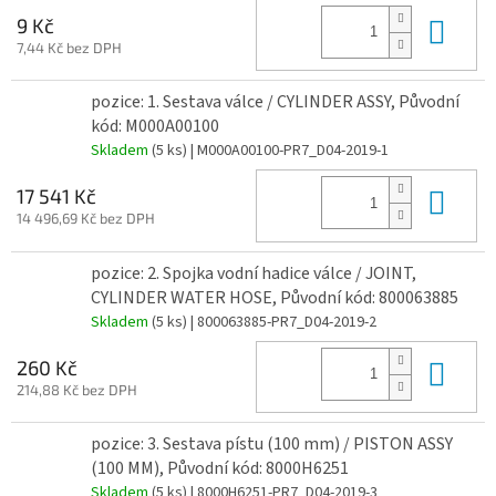
Do 
9 Kč
7,44 Kč bez DPH
pozice: 1. Sestava válce / CYLINDER ASSY, Původní
kód: M000A00100
Skladem
(5 ks)
| M000A00100-PR7_D04-2019-1
Do 
17 541 Kč
14 496,69 Kč bez DPH
pozice: 2. Spojka vodní hadice válce / JOINT,
CYLINDER WATER HOSE, Původní kód: 800063885
Skladem
(5 ks)
| 800063885-PR7_D04-2019-2
Do 
260 Kč
214,88 Kč bez DPH
pozice: 3. Sestava pístu (100 mm) / PISTON ASSY
(100 MM), Původní kód: 8000H6251
Skladem
(5 ks)
| 8000H6251-PR7_D04-2019-3