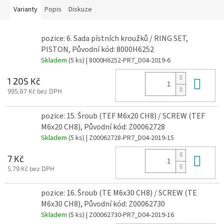
Varianty
Popis
Diskuze
pozice: 6. Sada pístních kroužků / RING SET,
PISTON, Původní kód: 8000H6252
Skladem
(5 ks)
| 8000H6252-PR7_D04-2019-6
Do 
1 205 Kč
995,87 Kč bez DPH
pozice: 15. Šroub (TEF M6x20 CH8) / SCREW (TEF
M6x20 CH8), Původní kód: Z00062728
Skladem
(5 ks)
| Z00062728-PR7_D04-2019-15
Do 
7 Kč
5,79 Kč bez DPH
pozice: 16. Šroub (TE M6x30 CH8) / SCREW (TE
M6x30 CH8), Původní kód: Z00062730
Skladem
(5 ks)
| Z00062730-PR7_D04-2019-16