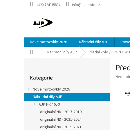
Přejít
+420 724315804
info@ajpmoto.cz
na
obsah
Nové motocykly 2026
Náhradní díly AJP
Power
Domů
Náhradní díly AJP
Přední kolo / FRONT W
P
Pře
o
Přeskočit
s
Průměr
Neohod
Kategorie
kategorie
t
hodnoce
r
produkt
Nové motocykly 2026
a
je
Náhradní díly AJP
0,0
n
z
AJP PR7 650
n
5
í
originální ND - 2017-2019
hvězdič
p
originální ND - 2021-2024
a
originální ND - 2019-2021