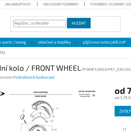
JAK NAKUPOVAT
OBCHODNÍ PODMÍNKY
PODMÍNKY OCHRANY OS
HLEDAT
 parts / tuning
oblečení a doplňky
půjčovna motocyklů AJP
HEEL
dní kolo / FRONT WHEEL
PF069FS26016-PR7_D30-202
né
noceno
Podrobnosti hodnocení
ní
od
7
u
od
5,79 K
Měrná
ZVOLT
cena:
ek.