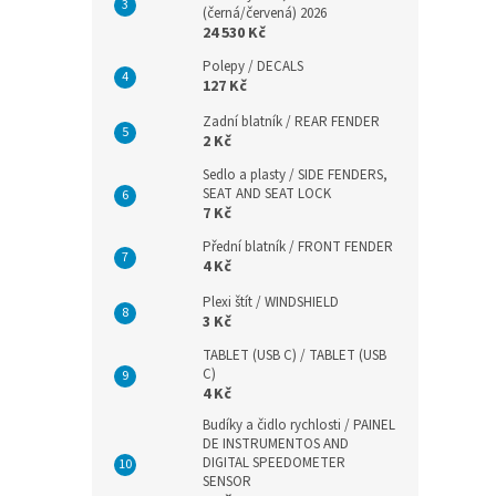
(černá/červená) 2026
24 530 Kč
Polepy / DECALS
127 Kč
Zadní blatník / REAR FENDER
2 Kč
Sedlo a plasty / SIDE FENDERS,
SEAT AND SEAT LOCK
7 Kč
Přední blatník / FRONT FENDER
4 Kč
Plexi štít / WINDSHIELD
3 Kč
TABLET (USB C) / TABLET (USB
C)
4 Kč
Budíky a čidlo rychlosti / PAINEL
DE INSTRUMENTOS AND
DIGITAL SPEEDOMETER
SENSOR