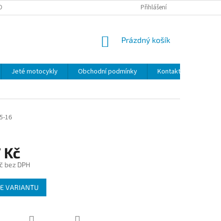
OBNÍCH ÚDAJŮ
Přihlášení
NÁKUPNÍ
Prázdný košík
KOŠÍK
Jeté motocykly
Obchodní podmínky
Kontakty
5-16
 Kč
č
bez DPH
E VARIANTU