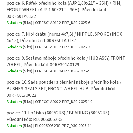
pozice: 6. Ráfek předního kola (AJP 1,60x21” – 36H) / RIM,
FRONT WHEEL (AJP 1.60X21” – 36H), Původní kód:
00RFS01A0132
Skladem
(5 ks)
| 00RFS01A0132-PR7_D30-2025-6
pozice: 7. Nipl drátu (nerez 4x7,5) / NIPPLE, SPOKE (INOX
4x7.5), Původní kód: 00RFS01A0137
Skladem
(5 ks)
| 00RFS01A0137-PR7_D30-2025-7
pozice: 9. Sestava náboje předního kola / HUB ASSY, FRONT
WHEEL, Původní kód: 00RFS01A0129
Skladem
(5 ks)
| 00RFS01A0129-PR7_D30-2025-9
pozice: 10. Sada pouzder a těsnění náboje předního kola /
BUSHES-SEALS SET, FRONT WHEEL HUB, Původní kód:
00RFC01A0022
Skladem
(5 ks)
| 00RFC01A0022-PR7_D30-2025-10
pozice: 11. Ložisko (60052RS) / BEARING (60052RS),
Původní kód: RL00060052RS
Skladem
(5 ks)
| RL00060052RS-PR7_D30-2025-11