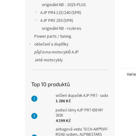
n
originální ND - 2025-PLUS
e
AJP PR4 125/240 (SPR)
l
AJP PR5 250 (SPR)
originální ND - rozkres
Power parts / tuning
oblečení a doplňky
půjčovna motocyklů AJP
Jeté motocykly
Varia
Top 10 produktů
snížení stupaček AJP PR7 - sada
1 286 Kč
padací rámy AJP PR7 650 MY
2026
4 399 Kč
airbagová vesta TECH-AIR®OFF-
ROAD system, ALPINESTARS