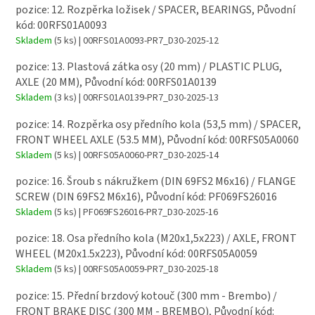
pozice: 12. Rozpěrka ložisek / SPACER, BEARINGS, Původní
kód: 00RFS01A0093
Skladem
(5 ks)
| 00RFS01A0093-PR7_D30-2025-12
pozice: 13. Plastová zátka osy (20 mm) / PLASTIC PLUG,
AXLE (20 MM), Původní kód: 00RFS01A0139
Skladem
(3 ks)
| 00RFS01A0139-PR7_D30-2025-13
pozice: 14. Rozpěrka osy předního kola (53,5 mm) / SPACER,
FRONT WHEEL AXLE (53.5 MM), Původní kód: 00RFS05A0060
Skladem
(5 ks)
| 00RFS05A0060-PR7_D30-2025-14
pozice: 16. Šroub s nákružkem (DIN 69FS2 M6x16) / FLANGE
SCREW (DIN 69FS2 M6x16), Původní kód: PF069FS26016
Skladem
(5 ks)
| PF069FS26016-PR7_D30-2025-16
pozice: 18. Osa předního kola (M20x1,5x223) / AXLE, FRONT
WHEEL (M20x1.5x223), Původní kód: 00RFS05A0059
Skladem
(5 ks)
| 00RFS05A0059-PR7_D30-2025-18
pozice: 15. Přední brzdový kotouč (300 mm - Brembo) /
FRONT BRAKE DISC (300 MM - BREMBO), Původní kód: