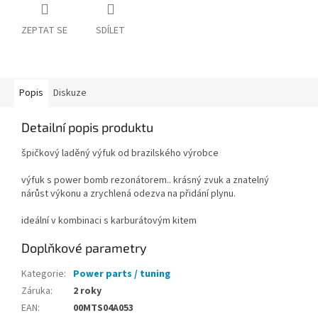
ZEPTAT SE
SDÍLET
Popis
Diskuze
Detailní popis produktu
špičkový laděný výfuk od brazilského výrobce
výfuk s power bomb rezonátorem.. krásný zvuk a znatelný
nárůst výkonu a zrychlená odezva na přidání plynu.
ideální v kombinaci s karburátovým kitem
Doplňkové parametry
Kategorie
:
Power parts / tuning
Záruka
:
2 roky
EAN
:
00MTS04A053