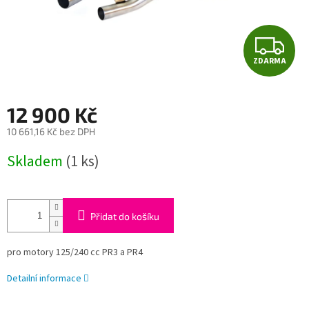
Z
ZDARMA
D
A
12 900 Kč
R
10 661,16 Kč bez DPH
Měrná
M
Skladem
(1 ks)
cena:
A
Přidat do košíku
pro motory 125/240 cc PR3 a PR4
Detailní informace