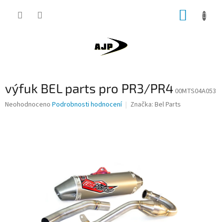
Přejít
NÁKUP
na
obsah
KOŠÍK
výfuk BEL parts pro PR3/PR4
00MTS04A053
Průměrné
Neohodnoceno
Podrobnosti hodnocení
Značka:
Bel Parts
hodnocení
produktu
je
0,0
z
5
hvězdiček.