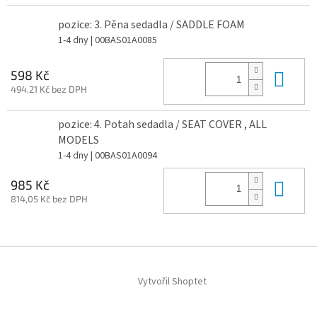
pozice: 3. Pěna sedadla / SADDLE FOAM
1-4 dny
| 00BAS01A0085
Do 
598 Kč
494,21 Kč bez DPH
pozice: 4. Potah sedadla / SEAT COVER , ALL
MODELS
1-4 dny
| 00BAS01A0094
Do 
985 Kč
814,05 Kč bez DPH
Z
á
Vytvořil Shoptet
p
a
t