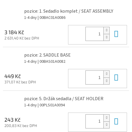
pozice: 1. Sedadlo komplet / SEAT ASSEMBLY
1-4 dny
| 00BAC01A0086
Do 
3 184 Kč
2 631,40 Kč bez DPH
pozice: 2. SADDLE BASE
1-4 dny
| 00BAS01A0082
Do 
449 Kč
371,07 Kč bez DPH
pozice: 5. Držák sedadla / SEAT HOLDER
1-4 dny
| 00PLS01A0094
Do 
243 Kč
200,83 Kč bez DPH