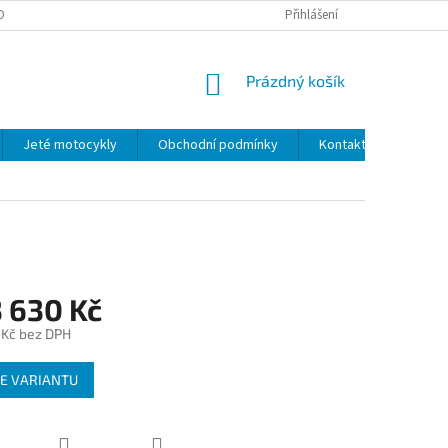
OBNÍCH ÚDAJŮ
Přihlášení
NÁKUPNÍ
Prázdný košík
KOŠÍK
Jeté motocykly
Obchodní podmínky
Kontakty
 630 Kč
 Kč
bez DPH
E VARIANTU