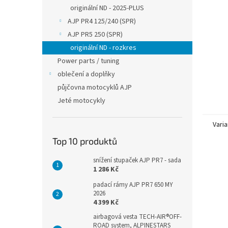
n
originální ND - 2025-PLUS
e
AJP PR4 125/240 (SPR)
l
AJP PR5 250 (SPR)
originální ND - rozkres
Power parts / tuning
oblečení a doplňky
půjčovna motocyklů AJP
Jeté motocykly
Varia
Top 10 produktů
snížení stupaček AJP PR7 - sada
1 286 Kč
padací rámy AJP PR7 650 MY
2026
4 399 Kč
airbagová vesta TECH-AIR®OFF-
ROAD system, ALPINESTARS