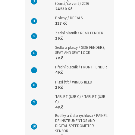
(černá/červená) 2026
24 530 Kč
Polepy / DECALS
127 Kč
Zadní blatník / REAR FENDER
2 Kč
Sedlo a plasty / SIDE FENDERS,
SEAT AND SEAT LOCK
7 Kč
Přední blatník / FRONT FENDER
4 Kč
Plexi štít / WINDSHIELD
3 Kč
TABLET (USB C) / TABLET (USB
C)
4 Kč
Budíky a čidlo rychlosti / PAINEL
DE INSTRUMENTOS AND
DIGITAL SPEEDOMETER
SENSOR