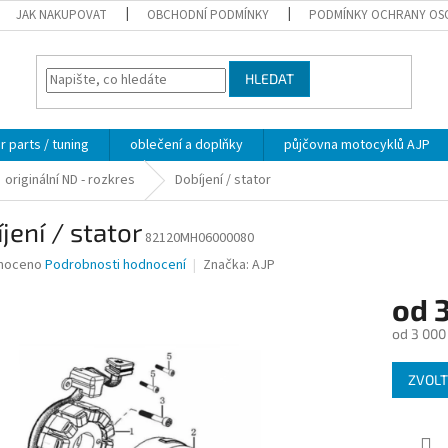
JAK NAKUPOVAT
OBCHODNÍ PODMÍNKY
PODMÍNKY OCHRANY OS
HLEDAT
 parts / tuning
oblečení a doplňky
půjčovna motocyklů AJP
originální ND - rozkres
Dobíjení / stator
jení / stator
82120MH06000080
né
noceno
Podrobnosti hodnocení
Značka:
AJP
ní
od
3
u
od
3 000
Měrná
ZVOLT
cena:
ek.