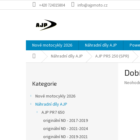
Přejít
+420 724315804
info@ajpmoto.cz
na
obsah
Nové motocykly 2026
Náhradní díly AJP
Power
Domů
Náhradní díly AJP
AJP PR5 250 (SPR)
P
Dobí
o
Přeskočit
s
Průměr
Neohod
Kategorie
kategorie
t
hodnoce
r
produkt
Nové motocykly 2026
a
je
Náhradní díly AJP
0,0
n
z
AJP PR7 650
n
5
í
originální ND - 2017-2019
hvězdič
p
originální ND - 2021-2024
a
originální ND - 2019-2021