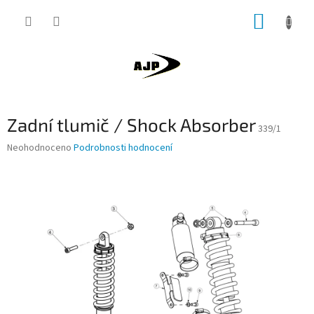
Přejít
NÁKUP
na
obsah
KOŠÍK
Zadní tlumič / Shock Absorber
339/1
Průměrné
Neohodnoceno
Podrobnosti hodnocení
hodnocení
produktu
je
0,0
z
5
hvězdiček.