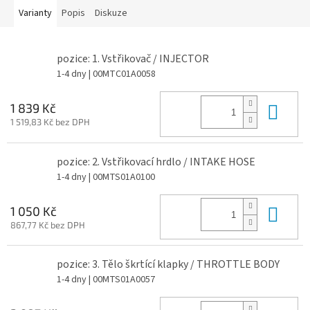
Varianty
Popis
Diskuze
pozice: 1. Vstřikovač / INJECTOR
1-4 dny
| 00MTC01A0058
Do 
1 839 Kč
1 519,83 Kč bez DPH
pozice: 2. Vstřikovací hrdlo / INTAKE HOSE
1-4 dny
| 00MTS01A0100
Do 
1 050 Kč
867,77 Kč bez DPH
pozice: 3. Tělo škrtící klapky / THROTTLE BODY
1-4 dny
| 00MTS01A0057