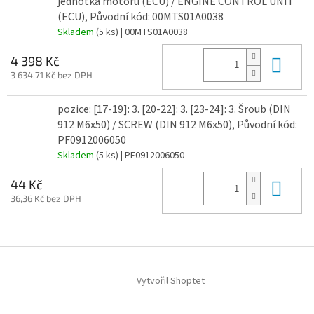
jednotka motoru (ECU) / ENGINE CONTROL UNIT
(ECU), Původní kód: 00MTS01A0038
Skladem
(5 ks)
| 00MTS01A0038
Do 
4 398 Kč
3 634,71 Kč bez DPH
pozice: [17-19]: 3. [20-22]: 3. [23-24]: 3. Šroub (DIN
912 M6x50) / SCREW (DIN 912 M6x50), Původní kód:
PF0912006050
Skladem
(5 ks)
| PF0912006050
Do 
44 Kč
36,36 Kč bez DPH
Z
á
Vytvořil Shoptet
p
a