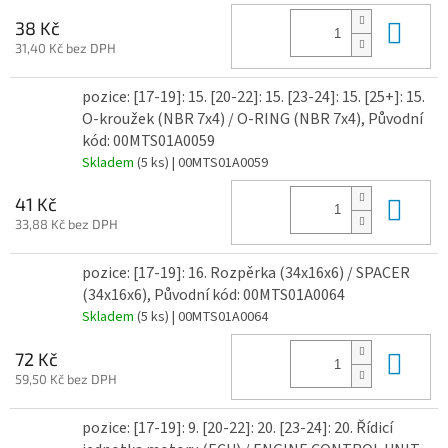
Do 
38 Kč
31,40 Kč bez DPH
pozice: [17-19]: 15. [20-22]: 15. [23-24]: 15. [25+]: 15.
O-kroužek (NBR 7x4) / O-RING (NBR 7x4), Původní
kód: 00MTS01A0059
Skladem
(5 ks)
| 00MTS01A0059
Do 
41 Kč
33,88 Kč bez DPH
pozice: [17-19]: 16. Rozpěrka (34x16x6) / SPACER
(34x16x6), Původní kód: 00MTS01A0064
Skladem
(5 ks)
| 00MTS01A0064
Do 
72 Kč
59,50 Kč bez DPH
pozice: [17-19]: 9. [20-22]: 20. [23-24]: 20. Řídicí