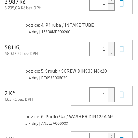
Do 
3 987 Kč
3 295,04 Kč bez DPH
pozice: 4. Příruba / INTAKE TUBE
1-4 dny
| 15838ME300200
Do 
581 Kč
480,17 Kč bez DPH
pozice: 5. Šroub / SCREW DIN933 M6x20
1-4 dny
| PF0933006020
Do 
2 Kč
1,65 Kč bez DPH
pozice: 6. Podložka / WASHER DIN125A M6
1-4 dny
| AN125A006003