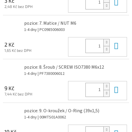
Do 
3 Kč
2,48 Kč bez DPH
pozice: 7. Matice / NUT M6
1-4 dny
| PC0985006003
Do 
2 Kč
1,65 Kč bez DPH
pozice: 8. Šroub / SCREW ISO7380 M6x12
1-4 dny
| PF7380006012
Do 
9 Kč
7,44 Kč bez DPH
pozice: 9. O-kroužek / O-Ring (39x1,5)
1-4 dny
| 00MTS01A0062
19 Kč