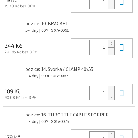
Do 
15,70 Kč bez DPH
pozice: 10. BRACKET
1-4 dny
| 00MTS07A0061
Do 
244 Kč
201,65 Kč bez DPH
pozice: 14. Svorka / CLAMP 40x55
1-4 dny
| 00DES01A0062
Do 
109 Kč
90,08 Kč bez DPH
pozice: 16. THROTTLE CABLE STOPPER
1-4 dny
| 00MTS01A0075
Do 
178 Kč