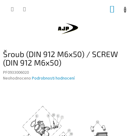
Přejít
NÁKUP
na
obsah
KOŠÍK
Šroub (DIN 912 M6x50) / SCREW
(DIN 912 M6x50)
PF0933006020
Průměrné
Neohodnoceno
Podrobnosti hodnocení
hodnocení
produktu
je
0,0
z
5
hvězdiček.