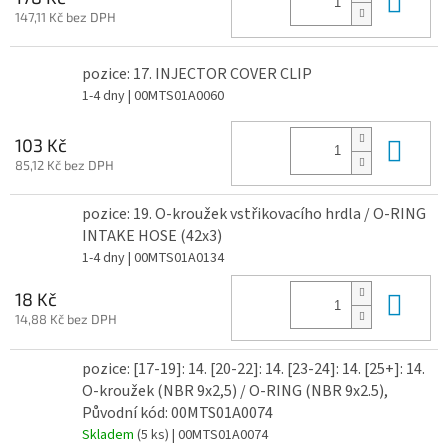
147,11 Kč bez DPH
pozice: 17. INJECTOR COVER CLIP
1-4 dny
| 00MTS01A0060
Do 
103 Kč
85,12 Kč bez DPH
pozice: 19. O-kroužek vstřikovacího hrdla / O-RING
INTAKE HOSE (42x3)
1-4 dny
| 00MTS01A0134
Do 
18 Kč
14,88 Kč bez DPH
pozice: [17-19]: 14. [20-22]: 14. [23-24]: 14. [25+]: 14.
O-kroužek (NBR 9x2,5) / O-RING (NBR 9x2.5),
Původní kód: 00MTS01A0074
Skladem
(5 ks)
| 00MTS01A0074