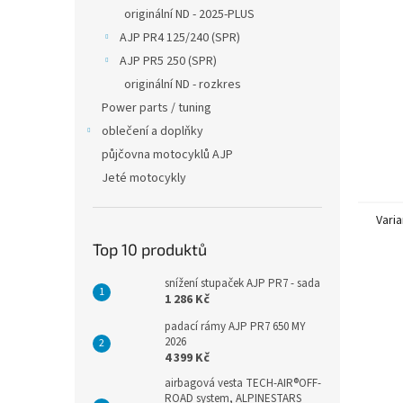
n
originální ND - 2025-PLUS
e
AJP PR4 125/240 (SPR)
l
AJP PR5 250 (SPR)
originální ND - rozkres
Power parts / tuning
oblečení a doplňky
půjčovna motocyklů AJP
Jeté motocykly
Varia
Top 10 produktů
snížení stupaček AJP PR7 - sada
1 286 Kč
padací rámy AJP PR7 650 MY
2026
4 399 Kč
airbagová vesta TECH-AIR®OFF-
ROAD system, ALPINESTARS