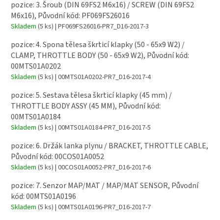
pozice: 3. Šroub (DIN 69FS2 M6x16) / SCREW (DIN 69FS2
M6x16), Původní kód: PF069FS26016
Skladem
(5 ks)
| PF069FS26016-PR7_D16-2017-3
pozice: 4. Spona tělesa škrticí klapky (50 - 65x9 W2) /
CLAMP, THROTTLE BODY (50 - 65x9 W2), Původní kód:
00MTS01A0202
Skladem
(5 ks)
| 00MTS01A0202-PR7_D16-2017-4
pozice: 5. Sestava tělesa škrticí klapky (45 mm) /
THROTTLE BODY ASSY (45 MM), Původní kód:
00MTS01A0184
Skladem
(5 ks)
| 00MTS01A0184-PR7_D16-2017-5
pozice: 6. Držák lanka plynu / BRACKET, THROTTLE CABLE,
Původní kód: 00COS01A0052
Skladem
(5 ks)
| 00COS01A0052-PR7_D16-2017-6
pozice: 7. Senzor MAP/MAT / MAP/MAT SENSOR, Původní
kód: 00MTS01A0196
Skladem
(5 ks)
| 00MTS01A0196-PR7_D16-2017-7