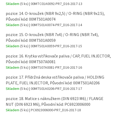
Skladem
(5 ks)
| 00MTC01A0092-PR7_D16-2017-13
pozice: 14. O-kroužek (NBR 9x2,5) / O-RING (NBR 9x2.5),
Původní kód: 00MTS01A0074
Skladem
(5 ks)
| 00MTS01A0074-PR7_D16-2017-14
pozice: 15. O-kroužek (NBR 7x4) / O-RING (NBR 7x4),
Původní kód: 00MTS01A0059
Skladem
(5 ks)
| 00MTS01A0059-PR7_D16-2017-15
pozice: 16. Krytka vstřikovače paliva / CAP, FUEL INJECTOR,
Původní kód: 00MTS07A0081
Skladem
(5 ks)
| 00MTS07A0081-PR7_D16-2017-16
pozice: 17. Přídržná deska vstřikovače paliva / HOLDING
PLATE, FUEL INJECTOR, Původní kód: 00MTS01A0206
Skladem
(5 ks)
| 00MTS01A0206-PR7_D16-2017-17
pozice: 18. Matice s nákružkem (DIN 6923 M6) / FLANGE
NUT (DIN 6923 M6), Původní kód: PC6923006000
Skladem
(5 ks)
| PC6923006000-PR7_D16-2017-18