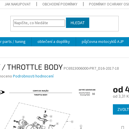
JAK NAKUPOVAT
OBCHODNÍ PODMÍNKY
PODMÍNKY OCHRANY OS
HLEDAT
 parts / tuning
oblečení a doplňky
půjčovna motocyklů AJP
í / THROTTLE BODY
PC6923006000-PR7_D16-2017-18
né
noceno
Podrobnosti hodnocení
ní
od
4
u
od
3,31 K
Měrná
ZVOLT
cena:
ek.