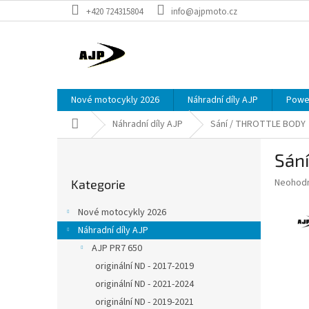
Přejít
+420 724315804
info@ajpmoto.cz
na
obsah
Nové motocykly 2026
Náhradní díly AJP
Power
Domů
Náhradní díly AJP
Sání / THROTTLE BODY
P
Sán
o
Přeskočit
s
Průměr
Neohod
Kategorie
kategorie
t
hodnoce
r
produkt
Nové motocykly 2026
a
je
Náhradní díly AJP
0,0
n
z
AJP PR7 650
n
5
í
originální ND - 2017-2019
hvězdič
p
originální ND - 2021-2024
a
originální ND - 2019-2021