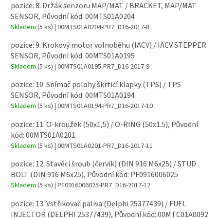
pozice: 8. Držák senzoru MAP/MAT / BRACKET, MAP/MAT
SENSOR, Původní kód: 00MTS01A0204
Skladem
(5 ks)
| 00MTS01A0204-PR7_D16-2017-8
pozice: 9. Krokový motor volnoběhu (IACV) / IACV STEPPER
SENSOR, Původní kód: 00MTS01A0195
Skladem
(5 ks)
| 00MTS01A0195-PR7_D16-2017-9
pozice: 10. Snímač polohy škrticí klapky (TPS) / TPS
SENSOR, Původní kód: 00MTS01A0194
Skladem
(5 ks)
| 00MTS01A0194-PR7_D16-2017-10
pozice: 11. O-kroužek (50x1,5) / O-RING (50x1.5), Původní
kód: 00MTS01A0201
Skladem
(5 ks)
| 00MTS01A0201-PR7_D16-2017-11
pozice: 12. Stavěcí šroub (červík) (DIN 916 M6x25) / STUD
BOLT (DIN 916 M6x25), Původní kód: PF0916006025
Skladem
(5 ks)
| PF0916006025-PR7_D16-2017-12
pozice: 13. Vstřikovač paliva (Delphi 25377439) / FUEL
INJECTOR (DELPHI 25377439), Původní kód: 00MTC01A0092