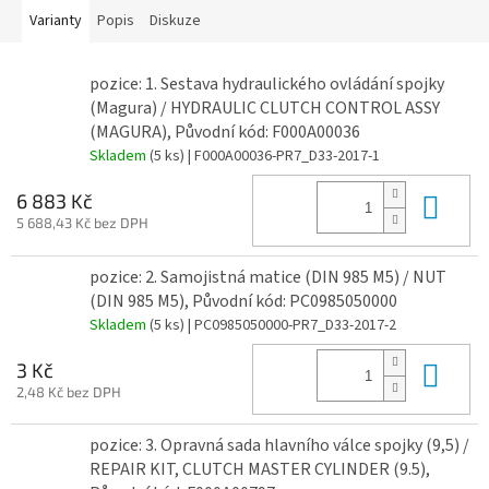
Varianty
Popis
Diskuze
pozice: 1. Sestava hydraulického ovládání spojky
(Magura) / HYDRAULIC CLUTCH CONTROL ASSY
(MAGURA), Původní kód: F000A00036
Skladem
(5 ks)
| F000A00036-PR7_D33-2017-1
Do 
6 883 Kč
5 688,43 Kč bez DPH
pozice: 2. Samojistná matice (DIN 985 M5) / NUT
(DIN 985 M5), Původní kód: PC0985050000
Skladem
(5 ks)
| PC0985050000-PR7_D33-2017-2
Do 
3 Kč
2,48 Kč bez DPH
pozice: 3. Opravná sada hlavního válce spojky (9,5) /
REPAIR KIT, CLUTCH MASTER CYLINDER (9.5),