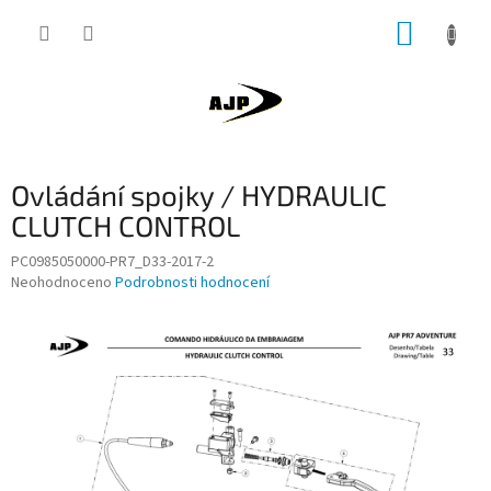
Přejít
NÁKUP
na
obsah
KOŠÍK
Ovládání spojky / HYDRAULIC
CLUTCH CONTROL
PC0985050000-PR7_D33-2017-2
Průměrné
Neohodnoceno
Podrobnosti hodnocení
hodnocení
produktu
je
0,0
z
5
hvězdiček.