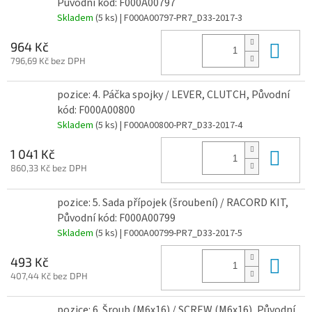
Původní kód: F000A00797
Skladem
(5 ks)
| F000A00797-PR7_D33-2017-3
Do 
964 Kč
796,69 Kč bez DPH
pozice: 4. Páčka spojky / LEVER, CLUTCH, Původní
kód: F000A00800
Skladem
(5 ks)
| F000A00800-PR7_D33-2017-4
Do 
1 041 Kč
860,33 Kč bez DPH
pozice: 5. Sada přípojek (šroubení) / RACORD KIT,
Původní kód: F000A00799
Skladem
(5 ks)
| F000A00799-PR7_D33-2017-5
Do 
493 Kč
407,44 Kč bez DPH
pozice: 6. Šroub (M6x16) / SCREW (M6x16), Původní