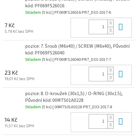
kód: PF069FS26016
Skladem
(5 ks)
| PF069FS26016-PR7_D33-2017-6
Do 
7 Kč
5,79 Kč bez DPH
pozice: 7. Šroub (M6x40) / SCREW (M6x40), Původní
kód: PF069FS26040
Skladem
(5 ks)
| PF069FS26040-PR7_D33-2017-7
Do 
23 Kč
19,01 Kč bez DPH
pozice: 8. O-kroužek (30x1,5) / O-RING (30x1.5),
Původní kód: 00MTS01A0228
Skladem
(5 ks)
| 00MTS01A0228-PR7_D33-2017-8
Do 
14 Kč
11,57 Kč bez DPH