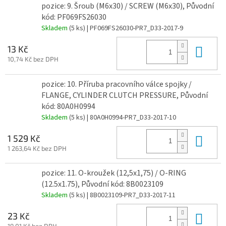
pozice: 9. Šroub (M6x30) / SCREW (M6x30), Původní
kód: PF069FS26030
Skladem
(5 ks)
| PF069FS26030-PR7_D33-2017-9
Do 
13 Kč
10,74 Kč bez DPH
pozice: 10. Příruba pracovního válce spojky /
FLANGE, CYLINDER CLUTCH PRESSURE, Původní
kód: 80A0H0994
Skladem
(5 ks)
| 80A0H0994-PR7_D33-2017-10
Do 
1 529 Kč
1 263,64 Kč bez DPH
pozice: 11. O-kroužek (12,5x1,75) / O-RING
(12.5x1.75), Původní kód: 8B0023109
Skladem
(5 ks)
| 8B0023109-PR7_D33-2017-11
Do 
23 Kč