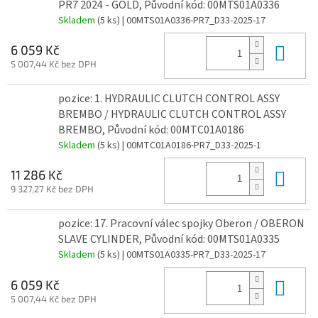
PR7 2024 - GOLD, Původní kód: 00MTS01A0336
Skladem
(5 ks)
| 00MTS01A0336-PR7_D33-2025-17
Do 
6 059 Kč
5 007,44 Kč bez DPH
pozice: 1. HYDRAULIC CLUTCH CONTROL ASSY
BREMBO / HYDRAULIC CLUTCH CONTROL ASSY
BREMBO, Původní kód: 00MTC01A0186
Skladem
(5 ks)
| 00MTC01A0186-PR7_D33-2025-1
Do 
11 286 Kč
9 327,27 Kč bez DPH
pozice: 17. Pracovní válec spojky Oberon / OBERON
SLAVE CYLINDER, Původní kód: 00MTS01A0335
Skladem
(5 ks)
| 00MTS01A0335-PR7_D33-2025-17
Do 
6 059 Kč
5 007,44 Kč bez DPH