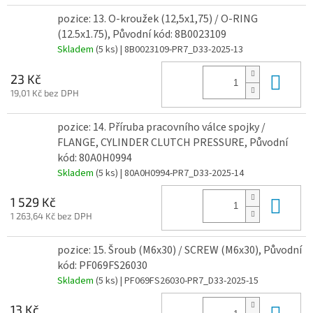
pozice: 13. O-kroužek (12,5x1,75) / O-RING
(12.5x1.75), Původní kód: 8B0023109
Skladem
(5 ks)
| 8B0023109-PR7_D33-2025-13
Do 
23 Kč
19,01 Kč bez DPH
pozice: 14. Příruba pracovního válce spojky /
FLANGE, CYLINDER CLUTCH PRESSURE, Původní
kód: 80A0H0994
Skladem
(5 ks)
| 80A0H0994-PR7_D33-2025-14
Do 
1 529 Kč
1 263,64 Kč bez DPH
pozice: 15. Šroub (M6x30) / SCREW (M6x30), Původní
kód: PF069FS26030
Skladem
(5 ks)
| PF069FS26030-PR7_D33-2025-15
Do 
13 Kč