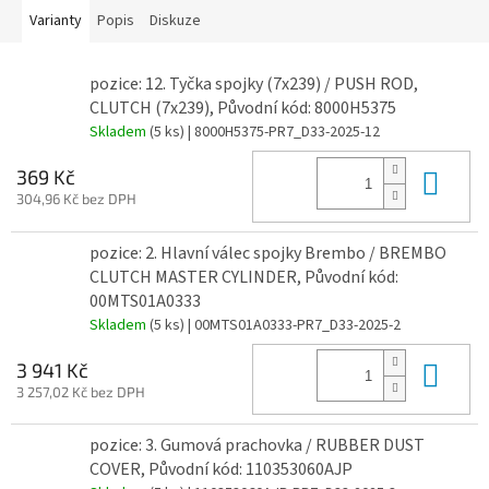
Varianty
Popis
Diskuze
pozice: 12. Tyčka spojky (7x239) / PUSH ROD,
CLUTCH (7x239), Původní kód: 8000H5375
Skladem
(5 ks)
| 8000H5375-PR7_D33-2025-12
Do 
369 Kč
304,96 Kč bez DPH
pozice: 2. Hlavní válec spojky Brembo / BREMBO
CLUTCH MASTER CYLINDER, Původní kód:
00MTS01A0333
Skladem
(5 ks)
| 00MTS01A0333-PR7_D33-2025-2
Do 
3 941 Kč
3 257,02 Kč bez DPH
pozice: 3. Gumová prachovka / RUBBER DUST
COVER, Původní kód: 110353060AJP