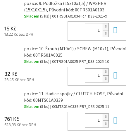
pozice: 9. Podložka (15x10x1,5) / WASHER
(15X10X1.5), Původní kód: 00TRS01A0103
Skladem
(5 ks)
| 00TRS01A0103-PR7_D33-2025-9
Do 
16 Kč
13,22 Kč bez DPH
pozice: 10. Šroub (M10x1) / SCREW (M10x1), Původní
kód: 00TRS01A0025
Skladem
(5 ks)
| 00TRS01A0025-PR7_D33-2025-10
Do 
32 Kč
26,45 Kč bez DPH
pozice: 11. Hadice spojky / CLUTCH HOSE, Původní
kód: 00MTS01A0339
Skladem
(5 ks)
| 00MTS01A0339-PR7_D33-2025-11
Do 
761 Kč
628,93 Kč bez DPH