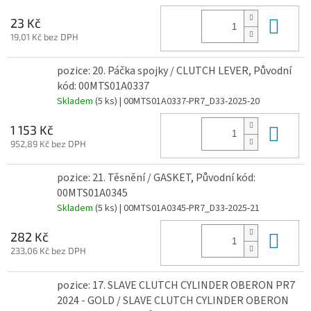
Do 
23 Kč
19,01 Kč bez DPH
pozice: 20. Páčka spojky / CLUTCH LEVER, Původní
kód: 00MTS01A0337
Skladem
(5 ks)
| 00MTS01A0337-PR7_D33-2025-20
Do 
1 153 Kč
952,89 Kč bez DPH
pozice: 21. Těsnění / GASKET, Původní kód:
00MTS01A0345
Skladem
(5 ks)
| 00MTS01A0345-PR7_D33-2025-21
Do 
282 Kč
233,06 Kč bez DPH
pozice: 17. SLAVE CLUTCH CYLINDER OBERON PR7
2024 - GOLD / SLAVE CLUTCH CYLINDER OBERON