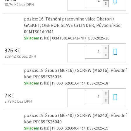
10,74 Kč bez DPH
pozice: 16. Těsnění pracovního válce Oberon /
GASKET, OBERON SLAVE CYLINDER, Původní kód:
00MTS01A0341
Skladem
(5 ks)
| 00MTS01A0341-PR7_D33-2025-16
Do 
326 Kč
269,42 Kč bez DPH
pozice: 18. Šroub (M6x16) / SCREW (M6X16), Původní
kód: PF069FS26016
Skladem
(5 ks)
| PF069FS26016-PR7_D33-2025-18
Do 
7 Kč
5,79 Kč bez DPH
pozice: 19. Šroub (M6x40) / SCREW (M6X40), Původní
kód: PF069FS26040
Skladem
(5 ks)
| PF069FS26040-PR7_D33-2025-19