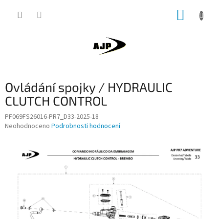
Přejít
NÁKUP
na
obsah
KOŠÍK
Ovládání spojky / HYDRAULIC
CLUTCH CONTROL
PF069FS26016-PR7_D33-2025-18
Průměrné
Neohodnoceno
Podrobnosti hodnocení
hodnocení
produktu
je
0,0
z
5
hvězdiček.