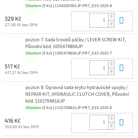
Skladem
(5 ks)
| 110426505AJP-PR7_D33-2025-6
Do 
329 Kč
271,90 Kč bez DPH
pozice: 7. Sada šroubů páčky / LEVER SCREW KIT,
Původní kód: 105547480AJP
Skladem
(5 ks)
| 105547480AJP-PR7_D33-2025-7
Do 
517 Kč
427,27 Kč bez DPH
pozice: 8. Opravná sada krytu hydraulické spojky /
REPAIR KIT, HYDRAULIC CLUTCH COVER, Původní
kód: 110270481AJP
Skladem
(5 ks)
| 110270481AJP-PR7_D33-2025-8
Do 
416 Kč
343,80 Kč bez DPH