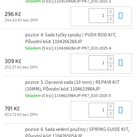
Skladem
(5 ks)
| 110353060AJP-PR7_D33-2025-3
Do 
296 Kč
244,63 Kč bez DPH
pozice: 4. Sada tyčky spojky / PUSH ROD KIT,
Původní kód: 110426628AJP
Skladem
(5 ks)
| 110426628AJP-PR7_D33-2025-4
Do 
309 Kč
255,37 Kč bez DPH
pozice: 5. Opravná sada (10 mm) / REPAIR KIT
(10MM), Původní kód: 110462398AJP
Skladem
(5 ks)
| 110462398AJP-PR7_D33-2025-5
Do 
791 Kč
653,72 Kč bez DPH
pozice: 6. Sada vedení pružiny / SPRING GUIDE KIT,
Původní kód: 110426505AJP