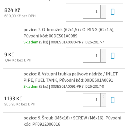
Do 
824 Kč
680,99 Kč bez DPH
pozice: 7. O-kroužek (62x1,5) / O-RING (62x1.5),
Původní kód: 00DES01A0089
Skladem
(5 ks)
| 00DES01A0089-PR7_D26-2017-7
Do 
9 Kč
7,44 Kč bez DPH
pozice: 8. Vstupní trubka palivové nádrže / INLET
PIPE, FUEL TANK, Původní kód: 00DES01A0091
Skladem
(5 ks)
| 00DES01A0091-PR7_D26-2017-8
Do 
1 193 Kč
985,95 Kč bez DPH
pozice: 9. Šroub (M6x16) / SCREW (M6x16), Původní
kód: PF0912006016