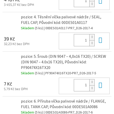
Do 
3 455,37 Kč bez DPH
pozice: 4. Těsnění víčka palivové nádrže / SEAL,
FUEL CAP, Původní kód: 00DES01A0117
Skladem
(5 ks)
| 00DES01A0117-PR7_D26-2017-4
Do 
39 Kč
32,23 Kč bez DPH
pozice: 5. Šroub (DIN 9047 – 4,0x16 TX20) / SCREW
(DIN 9047 – 4.0x16 TX20), Původní kód:
PF90474X16TX20
Skladem
(5 ks)
| PF90474X16TX20-PR7_D26-2017-5
Do 
7 Kč
5,79 Kč bez DPH
pozice: 6. Příruba víčka palivové nádrže / FLANGE,
FUEL TANK CAP, Původní kód: 00DES01A0086
Skladem
(5 ks)
| 00DES01A0086-PR7_D26-2017-6