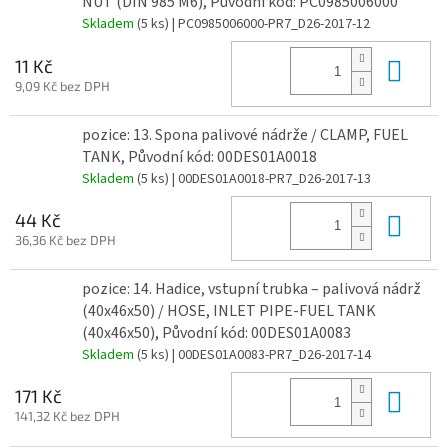
NUT (DIN 985 M6), Původní kód: PC0985006000
Skladem
(5 ks)
| PC0985006000-PR7_D26-2017-12
Do 
11 Kč
9,09 Kč bez DPH
pozice: 13. Spona palivové nádrže / CLAMP, FUEL
TANK, Původní kód: 00DES01A0018
Skladem
(5 ks)
| 00DES01A0018-PR7_D26-2017-13
Do 
44 Kč
36,36 Kč bez DPH
pozice: 14. Hadice, vstupní trubka – palivová nádrž
(40x46x50) / HOSE, INLET PIPE-FUEL TANK
(40x46x50), Původní kód: 00DES01A0083
Skladem
(5 ks)
| 00DES01A0083-PR7_D26-2017-14
Do 
171 Kč
141,32 Kč bez DPH