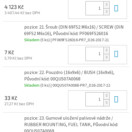
Do 
4 123 Kč
3 407,44 Kč bez DPH
pozice: 21. Šroub (DIN 69FS2 M6x16) / SCREW (DIN
69FS2 M6x16), Původní kód: PF069FS26016
Skladem
(5 ks)
| PF069FS26016-PR7_D26-2017-21
Do 
7 Kč
5,79 Kč bez DPH
pozice: 22. Pouzdro (16x9x6) / BUSH (16x9x6),
Původní kód: 00QUS07A0068
Skladem
(5 ks)
| 00QUS07A0068-PR7_D26-2017-22
Do 
33 Kč
27,27 Kč bez DPH
pozice: 23. Gumové uložení palivové nádrže /
RUBBER MOUNTING, FUEL TANK, Původní kód:
00QUS07A0069