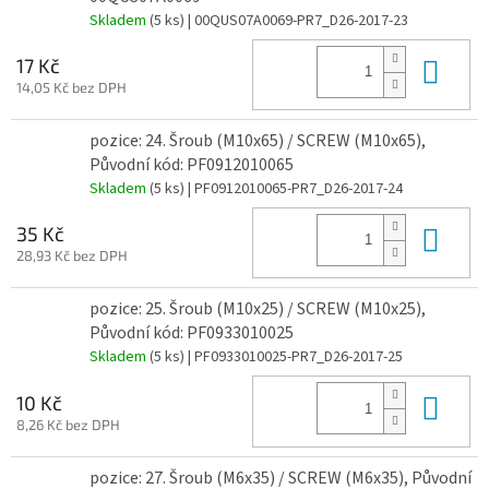
Skladem
(5 ks)
| 00QUS07A0069-PR7_D26-2017-23
Do 
17 Kč
14,05 Kč bez DPH
pozice: 24. Šroub (M10x65) / SCREW (M10x65),
Původní kód: PF0912010065
Skladem
(5 ks)
| PF0912010065-PR7_D26-2017-24
Do 
35 Kč
28,93 Kč bez DPH
pozice: 25. Šroub (M10x25) / SCREW (M10x25),
Původní kód: PF0933010025
Skladem
(5 ks)
| PF0933010025-PR7_D26-2017-25
Do 
10 Kč
8,26 Kč bez DPH
pozice: 27. Šroub (M6x35) / SCREW (M6x35), Původní