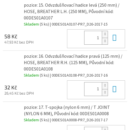
pozice: 15. Odvzdušňovací hadice levá (250 mm) /
HOSE, BREATHER L.H. (250 MM), Původní kód:
00DES01A0107
Skladem
(5 ks)
| 00DES01A0107-PR7_D26-2017-15
Do 
58 Kč
47,93 Kč bez DPH
pozice: 16. Odvzdušňovací hadice pravá (125 mm) /
HOSE, BREATHER R.H. (125 MM), Původní kód:
00DES01A0108
Skladem
(5 ks)
| 00DES01A0108-PR7_D26-2017-16
Do 
32 Kč
26,45 Kč bez DPH
pozice: 17. T-spojka (nylon 6 mm) / T JOINT
(NYLON 6 MM), Původní kód: 00DES01A0008
Skladem
(5 ks)
| 00DES01A0008-PR7_D26-2017-17