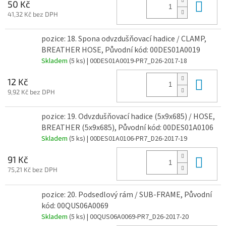
Do 
50 Kč
41,32 Kč bez DPH
pozice: 18. Spona odvzdušňovací hadice / CLAMP,
BREATHER HOSE, Původní kód: 00DES01A0019
Skladem
(5 ks)
| 00DES01A0019-PR7_D26-2017-18
Do 
12 Kč
9,92 Kč bez DPH
pozice: 19. Odvzdušňovací hadice (5x9x685) / HOSE,
BREATHER (5x9x685), Původní kód: 00DES01A0106
Skladem
(5 ks)
| 00DES01A0106-PR7_D26-2017-19
Do 
91 Kč
75,21 Kč bez DPH
pozice: 20. Podsedlový rám / SUB-FRAME, Původní
kód: 00QUS06A0069
Skladem
(5 ks)
| 00QUS06A0069-PR7_D26-2017-20