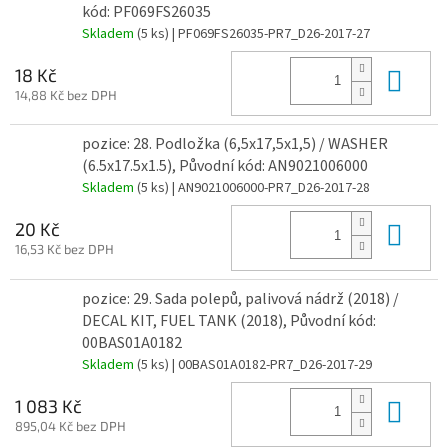
kód: PF069FS26035
Skladem
(5 ks)
| PF069FS26035-PR7_D26-2017-27
Do 
18 Kč
14,88 Kč bez DPH
pozice: 28. Podložka (6,5x17,5x1,5) / WASHER
(6.5x17.5x1.5), Původní kód: AN9021006000
Skladem
(5 ks)
| AN9021006000-PR7_D26-2017-28
Do 
20 Kč
16,53 Kč bez DPH
pozice: 29. Sada polepů, palivová nádrž (2018) /
DECAL KIT, FUEL TANK (2018), Původní kód:
00BAS01A0182
Skladem
(5 ks)
| 00BAS01A0182-PR7_D26-2017-29
Do 
1 083 Kč
895,04 Kč bez DPH