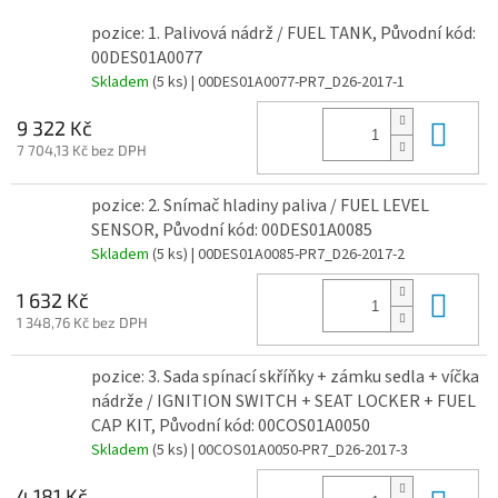
pozice: 1. Palivová nádrž / FUEL TANK, Původní kód:
00DES01A0077
Skladem
(5 ks)
| 00DES01A0077-PR7_D26-2017-1
Do 
9 322 Kč
7 704,13 Kč bez DPH
pozice: 2. Snímač hladiny paliva / FUEL LEVEL
SENSOR, Původní kód: 00DES01A0085
Skladem
(5 ks)
| 00DES01A0085-PR7_D26-2017-2
Do 
1 632 Kč
1 348,76 Kč bez DPH
pozice: 3. Sada spínací skříňky + zámku sedla + víčka
nádrže / IGNITION SWITCH + SEAT LOCKER + FUEL
CAP KIT, Původní kód: 00COS01A0050
Skladem
(5 ks)
| 00COS01A0050-PR7_D26-2017-3
4 181 Kč