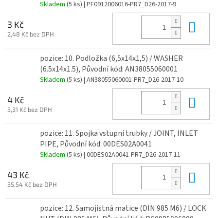
Skladem
(5 ks)
| PF0912006016-PR7_D26-2017-9
Do 
3 Kč
2,48 Kč bez DPH
pozice: 10. Podložka (6,5x14x1,5) / WASHER
(6.5x14x1.5), Původní kód: AN38055060001
Skladem
(5 ks)
| AN38055060001-PR7_D26-2017-10
Do 
4 Kč
3,31 Kč bez DPH
pozice: 11. Spojka vstupní trubky / JOINT, INLET
PIPE, Původní kód: 00DES02A0041
Skladem
(5 ks)
| 00DES02A0041-PR7_D26-2017-11
Do 
43 Kč
35,54 Kč bez DPH
pozice: 12. Samojistná matice (DIN 985 M6) / LOCK