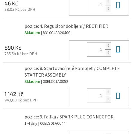
Do 
46 Kč
38,02 Kč bez DPH
pozice: 4. Regulátor dobíjení / RECTIFIER
Skladem
| 83100JA320400
Do 
890 Kč
735,54 Kč bez DPH
pozice: 8. Startovací relé komplet / COMPLETE
STARTER ASSEMBLY
Skladem
| 00ELC01A0052
Do 
1 142 Kč
943,80 Kč bez DPH
pozice: 9. Fajfka / SPARK PLUG CONNECTOR
1-4 dny
| 00ELS01A0044