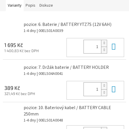
Varianty
Popis
Diskuze
pozice: 6. Baterie / BATTERY YTZ7S (12V 6AH)
1-4 dny
| 00ELS01A0039
Do 
1 695 Kč
1 400,83 Kč bez DPH
pozice: 7. Držák baterie / BATTERY HOLDER
1-4 dny
| 00ELS04A0041
Do 
389 Kč
321,49 Kč bez DPH
pozice: 10. Bateriový kabel / BATTERY CABLE
250mm
1-4 dny
| 00ELS01A0048