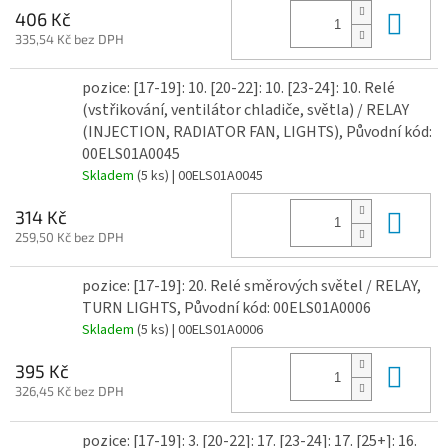
Do 
406 Kč
335,54 Kč bez DPH
pozice: [17-19]: 10. [20-22]: 10. [23-24]: 10. Relé
(vstřikování, ventilátor chladiče, světla) / RELAY
(INJECTION, RADIATOR FAN, LIGHTS), Původní kód:
00ELS01A0045
Skladem
(5 ks)
| 00ELS01A0045
Do 
314 Kč
259,50 Kč bez DPH
pozice: [17-19]: 20. Relé směrových světel / RELAY,
TURN LIGHTS, Původní kód: 00ELS01A0006
Skladem
(5 ks)
| 00ELS01A0006
Do 
395 Kč
326,45 Kč bez DPH
pozice: [17-19]: 3. [20-22]: 17. [23-24]: 17. [25+]: 16.