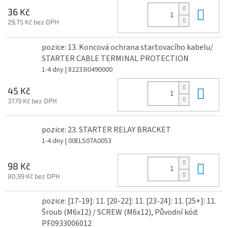
Do 
36 Kč
29,75 Kč bez DPH
pozice: 13. Koncová ochrana startovacího kabelu/
STARTER CABLE TERMINAL PROTECTION
1-4 dny
| 82233I0490000
Do 
45 Kč
37,19 Kč bez DPH
pozice: 23. STARTER RELAY BRACKET
1-4 dny
| 00ELS07A0053
Do 
98 Kč
80,99 Kč bez DPH
pozice: [17-19]: 11. [20-22]: 11. [23-24]: 11. [25+]: 11.
Šroub (M6x12) / SCREW (M6x12), Původní kód:
PF0933006012