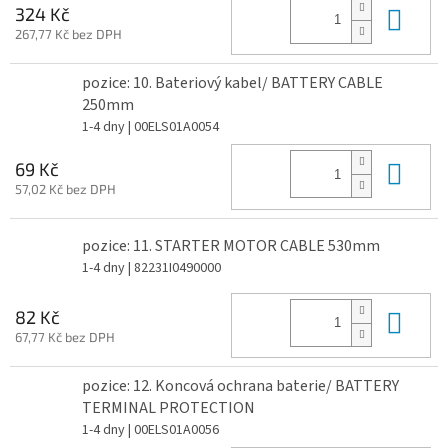
Do 
324 Kč
267,77 Kč bez DPH
pozice: 10. Bateriový kabel/ BATTERY CABLE
250mm
1-4 dny
| 00ELS01A0054
Do 
69 Kč
57,02 Kč bez DPH
pozice: 11. STARTER MOTOR CABLE 530mm
1-4 dny
| 82231I0490000
Do 
82 Kč
67,77 Kč bez DPH
pozice: 12. Koncová ochrana baterie/ BATTERY
TERMINAL PROTECTION
1-4 dny
| 00ELS01A0056