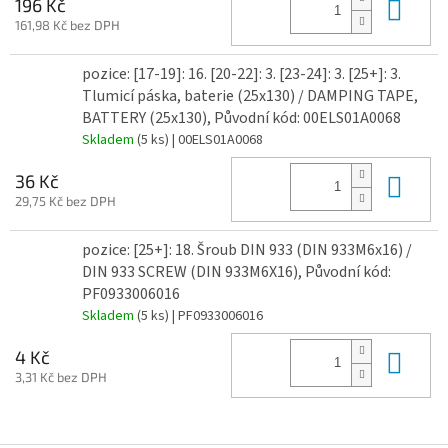
Do 
196 Kč
161,98 Kč bez DPH
pozice: [17-19]: 16. [20-22]: 3. [23-24]: 3. [25+]: 3.
Tlumicí páska, baterie (25x130) / DAMPING TAPE,
BATTERY (25x130), Původní kód: 00ELS01A0068
Skladem
(5 ks)
| 00ELS01A0068
Do 
36 Kč
29,75 Kč bez DPH
pozice: [25+]: 18. Šroub DIN 933 (DIN 933M6x16) /
DIN 933 SCREW (DIN 933M6X16), Původní kód:
PF0933006016
Skladem
(5 ks)
| PF0933006016
Do 
4 Kč
3,31 Kč bez DPH