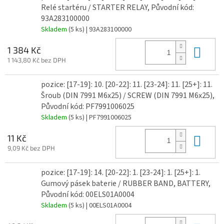
Relé startéru / STARTER RELAY, Původní kód:
93A283100000
Skladem
(5 ks)
| 93A283100000
Do 
1 384 Kč
1 143,80 Kč bez DPH
pozice: [17-19]: 10. [20-22]: 11. [23-24]: 11. [25+]: 11.
Šroub (DIN 7991 M6x25) / SCREW (DIN 7991 M6x25),
Původní kód: PF7991006025
Skladem
(5 ks)
| PF7991006025
Do 
11 Kč
9,09 Kč bez DPH
pozice: [17-19]: 14. [20-22]: 1. [23-24]: 1. [25+]: 1.
Gumový pásek baterie / RUBBER BAND, BATTERY,
Původní kód: 00ELS01A0004
Skladem
(5 ks)
| 00ELS01A0004