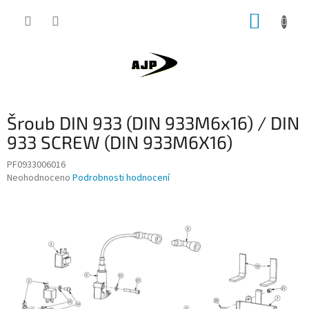
Přejít
NÁKUP
na
obsah
KOŠÍK
Šroub DIN 933 (DIN 933M6x16) / DIN
933 SCREW (DIN 933M6X16)
PF0933006016
Průměrné
Neohodnoceno
Podrobnosti hodnocení
hodnocení
produktu
je
0,0
z
5
hvězdiček.