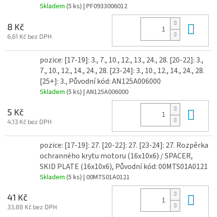
Skladem
(5 ks)
| PF0933006012
Do 
8 Kč
6,61 Kč bez DPH
pozice: [17-19]: 3., 7., 10., 12., 13., 24., 28. [20-22]: 3.,
7., 10., 12., 14., 24., 28. [23-24]: 3., 10., 12., 14., 24., 28.
[25+]: 3., Původní kód: AN125A006000
Skladem
(5 ks)
| AN125A006000
Do 
5 Kč
4,13 Kč bez DPH
pozice: [17-19]: 27. [20-22]: 27. [23-24]: 27. Rozpěrka
ochranného krytu motoru (16x10x6) / SPACER,
SKID PLATE (16x10x6), Původní kód: 00MTS01A0121
Skladem
(5 ks)
| 00MTS01A0121
Do 
41 Kč
33,88 Kč bez DPH