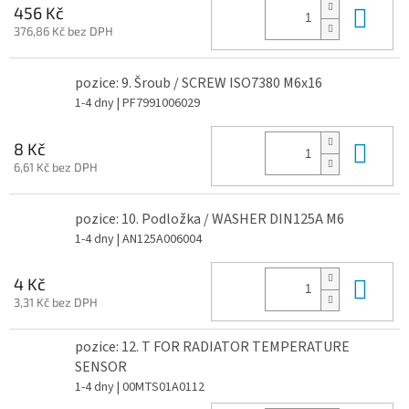
Do 
456 Kč
376,86 Kč bez DPH
pozice: 9. Šroub / SCREW ISO7380 M6x16
1-4 dny
| PF7991006029
Do 
8 Kč
6,61 Kč bez DPH
pozice: 10. Podložka / WASHER DIN125A M6
1-4 dny
| AN125A006004
Do 
4 Kč
3,31 Kč bez DPH
pozice: 12. T FOR RADIATOR TEMPERATURE
SENSOR
1-4 dny
| 00MTS01A0112