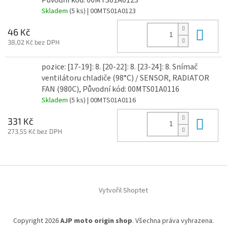
Skladem
(5 ks)
| 00MTS01A0123
Do 
46 Kč
38,02 Kč bez DPH
pozice: [17-19]: 8. [20-22]: 8. [23-24]: 8. Snímač
ventilátoru chladiče (98°C) / SENSOR, RADIATOR
FAN (980C), Původní kód: 00MTS01A0116
Skladem
(5 ks)
| 00MTS01A0116
Do 
331 Kč
273,55 Kč bez DPH
Z
á
Vytvořil Shoptet
p
a
t
Copyright 2026
AJP moto origin shop
. Všechna práva vyhrazena.
í