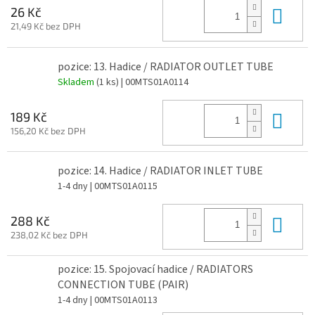
Do 
26 Kč
21,49 Kč bez DPH
pozice: 13. Hadice / RADIATOR OUTLET TUBE
Skladem
(1 ks)
| 00MTS01A0114
Do 
189 Kč
156,20 Kč bez DPH
pozice: 14. Hadice / RADIATOR INLET TUBE
1-4 dny
| 00MTS01A0115
Do 
288 Kč
238,02 Kč bez DPH
pozice: 15. Spojovací hadice / RADIATORS
CONNECTION TUBE (PAIR)
1-4 dny
| 00MTS01A0113