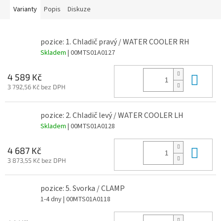
Varianty
Popis
Diskuze
pozice: 1. Chladič pravý / WATER COOLER RH
Skladem
| 00MTS01A0127
Do 
4 589 Kč
3 792,56 Kč bez DPH
pozice: 2. Chladič levý / WATER COOLER LH
Skladem
| 00MTS01A0128
Do 
4 687 Kč
3 873,55 Kč bez DPH
pozice: 5. Svorka / CLAMP
1-4 dny
| 00MTS01A0118