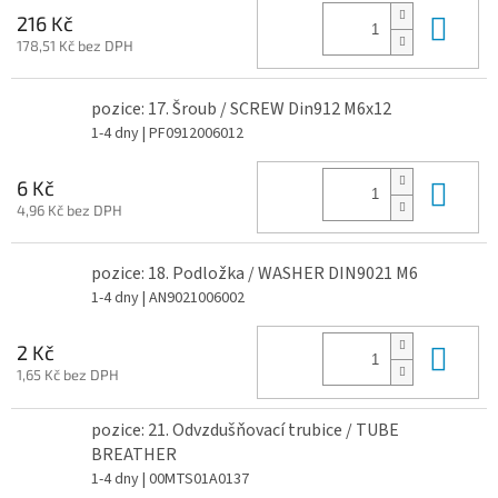
Do 
216 Kč
178,51 Kč bez DPH
pozice: 17. Šroub / SCREW Din912 M6x12
1-4 dny
| PF0912006012
Do 
6 Kč
4,96 Kč bez DPH
pozice: 18. Podložka / WASHER DIN9021 M6
1-4 dny
| AN9021006002
Do 
2 Kč
1,65 Kč bez DPH
pozice: 21. Odvzdušňovací trubice / TUBE
BREATHER
1-4 dny
| 00MTS01A0137