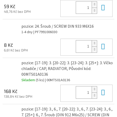
Do 
59 Kč
48,76 Kč bez DPH
pozice: 24. Šroub / SCREW DIN 933 M6X16
1-4 dny
| PF7991006030
Do 
8 Kč
6,61 Kč bez DPH
pozice: [17-19]: 3. [20-22]: 3. [23-24]: 3. [25+]: 3. Víčko
chladiče / CAP, RADIATOR, Původní kód:
00MTS01A0136
Skladem
(5 ks)
| 00MTS01A0136
Do 
168 Kč
138,84 Kč bez DPH
pozice: [17-19]: 3., 6., 7. [20-22]: 3., 6., 7. [23-24]: 3., 6.,
7. [25+]: 6., 7. Šroub (DIN 912 M6x25) / SCREW (DIN