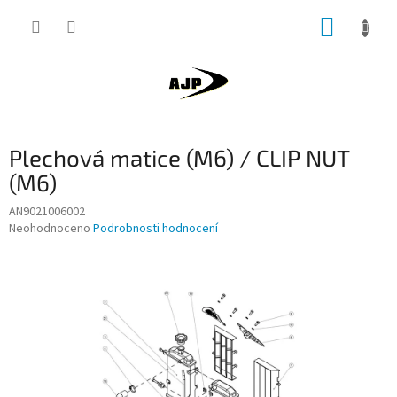
Přejít
NÁKUP
na
obsah
KOŠÍK
Plechová matice (M6) / CLIP NUT
(M6)
AN9021006002
Průměrné
Neohodnoceno
Podrobnosti hodnocení
hodnocení
produktu
je
0,0
z
5
hvězdiček.