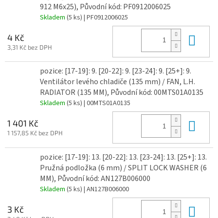
912 M6x25), Původní kód: PF0912006025
Skladem
(5 ks)
| PF0912006025
Do 
4 Kč
3,31 Kč bez DPH
pozice: [17-19]: 9. [20-22]: 9. [23-24]: 9. [25+]: 9.
Ventilátor levého chladiče (135 mm) / FAN, L.H.
RADIATOR (135 MM), Původní kód: 00MTS01A0135
Skladem
(5 ks)
| 00MTS01A0135
Do 
1 401 Kč
1 157,85 Kč bez DPH
pozice: [17-19]: 13. [20-22]: 13. [23-24]: 13. [25+]: 13.
Pružná podložka (6 mm) / SPLIT LOCK WASHER (6
MM), Původní kód: AN127B006000
Skladem
(5 ks)
| AN127B006000
Do 
3 Kč