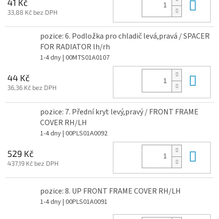
Do 
41 Kč
33,88 Kč bez DPH
pozice: 6. Podložka pro chladič levá,pravá / SPACER
FOR RADIATOR lh/rh
1-4 dny
| 00MTS01A0107
Do 
44 Kč
36,36 Kč bez DPH
pozice: 7. Přední kryt levý,pravý / FRONT FRAME
COVER RH/LH
1-4 dny
| 00PLS01A0092
Do 
529 Kč
437,19 Kč bez DPH
pozice: 8. UP FRONT FRAME COVER RH/LH
1-4 dny
| 00PLS01A0091