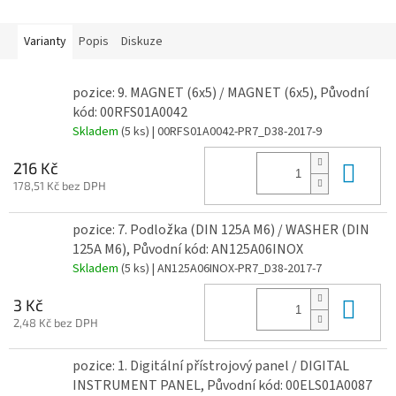
Varianty
Popis
Diskuze
pozice: 9. MAGNET (6x5) / MAGNET (6x5), Původní
kód: 00RFS01A0042
Skladem
(5 ks)
| 00RFS01A0042-PR7_D38-2017-9
Do 
216 Kč
178,51 Kč bez DPH
pozice: 7. Podložka (DIN 125A M6) / WASHER (DIN
125A M6), Původní kód: AN125A06INOX
Skladem
(5 ks)
| AN125A06INOX-PR7_D38-2017-7
Do 
3 Kč
2,48 Kč bez DPH
pozice: 1. Digitální přístrojový panel / DIGITAL
INSTRUMENT PANEL, Původní kód: 00ELS01A0087