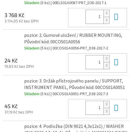
Skladem
(5 ks)
| 00ELS01A0087-PR7_D38-2017-1
Do 
3 768 Kč
3 114,05 Kč bez DPH
pozice: 2. Gumové uložení / RUBBER MOUNTING,
Původní kód: 00COS01A0056
Skladem
(5 ks)
| 00COS01A0056-PR7_D38-2017-2
Do 
24 Kč
19,83 Kč bez DPH
pozice: 3. Držák přístrojového panelu / SUPPORT,
INSTRUMENT PANEL, Původní kód: 00COS01A0051
Skladem
(5 ks)
| 00COS01A0051-PR7_D38-2017-3
Do 
45 Kč
37,19 Kč bez DPH
pozice: 4. Podložka (DIN 9021 4,3x12x1) / WASHER