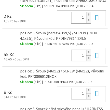
(DIN 9021 4.3x12x1), Původní kód: AN9021004.3INOX
Skladem
(5 ks)
| AN9021004.3INOX-PR7_D38-2017-4
Do 
2 Kč
1,65 Kč bez DPH
pozice: 5. Šroub (nerez 4,1x9,5) / SCREW (INOX
4.1x9.5), Původní kód: PFDIN79814.2X9.5
Skladem
(5 ks)
| PFDIN79814.2X9.5-PR7_D38-2017-5
Do 
55 Kč
45,45 Kč bez DPH
pozice: 6. Šroub (M6x12) / SCREW (M6x12), Původní
kód: PF73806012INOX
Skladem
(5 ks)
| PF73806012INOX-PR7_D38-2017-6
Do 
8 Kč
6,61 Kč bez DPH
pozice: 8. Svazek přístrojového panelu / HARNESS,