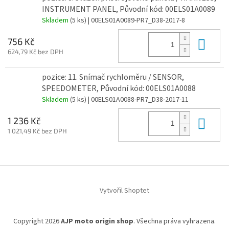
INSTRUMENT PANEL, Původní kód: 00ELS01A0089
Skladem
(5 ks)
| 00ELS01A0089-PR7_D38-2017-8
Do 
756 Kč
624,79 Kč bez DPH
pozice: 11. Snímač rychloměru / SENSOR,
SPEEDOMETER, Původní kód: 00ELS01A0088
Skladem
(5 ks)
| 00ELS01A0088-PR7_D38-2017-11
Do 
1 236 Kč
1 021,49 Kč bez DPH
Z
á
Vytvořil Shoptet
p
a
t
Copyright 2026
AJP moto origin shop
. Všechna práva vyhrazena.
í