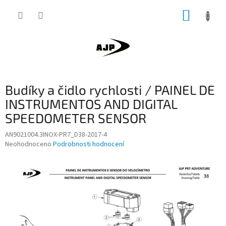
Přejít
NÁKUP
na
obsah
KOŠÍK
Budíky a čidlo rychlosti / PAINEL DE
INSTRUMENTOS AND DIGITAL
SPEEDOMETER SENSOR
AN9021004.3INOX-PR7_D38-2017-4
Průměrné
Neohodnoceno
Podrobnosti hodnocení
hodnocení
produktu
je
0,0
z
5
hvězdiček.